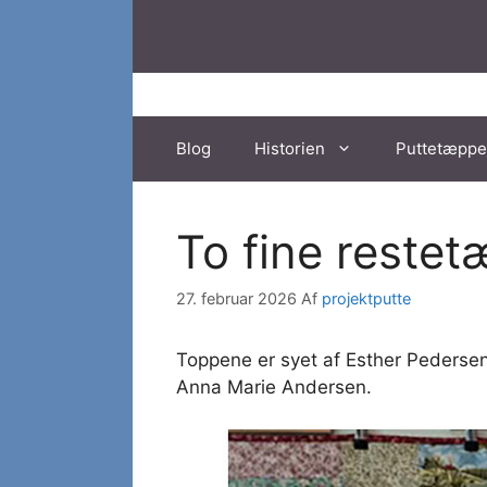
Hop
til
indhold
Blog
Historien
Puttetæppe
To fine reste
27. februar 2026
Af
projektputte
Toppene er syet af Esther Pedersen.
Anna Marie Andersen.