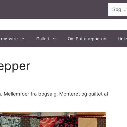
Søg
efter:
 mønstre
Galleri
Om Puttetæpperne
Link
tæpper
 Mellemfoer fra bogsalg. Monteret og quiltet af