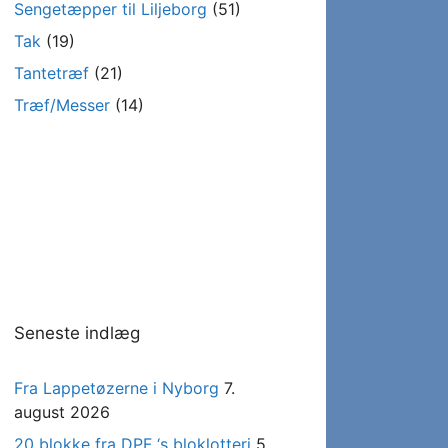
Sengetæpper til Liljeborg
(51)
Tak
(19)
Tantetræf
(21)
Træf/Messer
(14)
Seneste indlæg
Fra Lappetøzerne i Nyborg
7.
august 2026
20 blokke fra DPF ‘s bloklotteri
5.