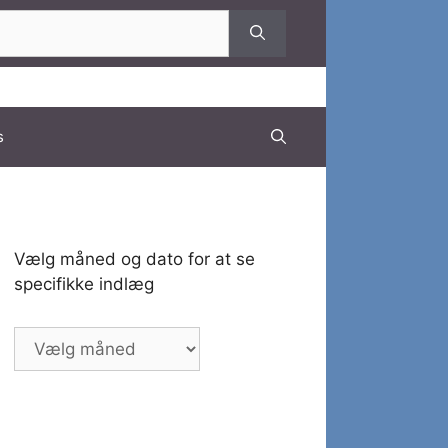
s
Vælg måned og dato for at se
specifikke indlæg
Vælg
måned
og
dato
for