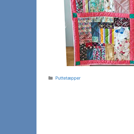
Kategorier
Puttetæpper