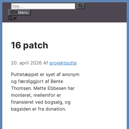
Hop
Søg
til
efter:
Menu
indhold
16 patch
20. april 2026
Af
projektputte
Puttetæppet er syet af anonym
og færdiggjort af Bente
Thomsen. Mette Ebbesen har
monteret, mellemfor er
finansieret ved bogsalg, og
bagsiden er fra donation.