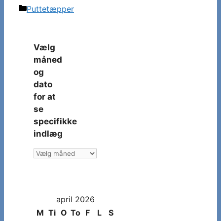
Kategorier
Puttetæpper
Vælg
måned
og
dato
for at
se
specifikke
indlæg
Vælg
måned
og
dato
april 2026
for
at
M
Ti
O
To
F
L
S