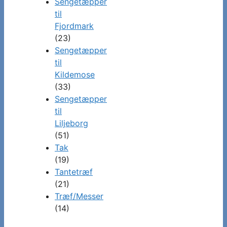
Sengetæpper
til
Fjordmark
(23)
Sengetæpper
til
Kildemose
(33)
Sengetæpper
til
Liljeborg
(51)
Tak
(19)
Tantetræf
(21)
Træf/Messer
(14)