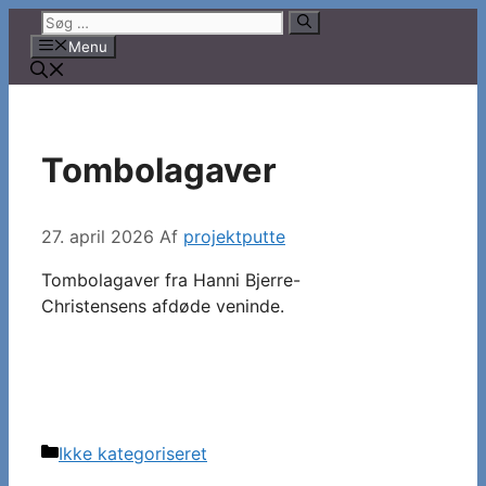
Hop
Søg
til
efter:
Menu
indhold
Tombolagaver
27. april 2026
Af
projektputte
Tombolagaver fra Hanni Bjerre-
Christensens afdøde veninde.
Kategorier
Ikke kategoriseret