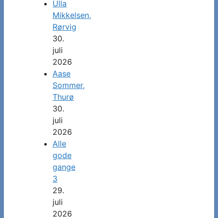
Ulla
Mikkelsen,
Rørvig
30.
juli
2026
Aase
Sommer,
Thurø
30.
juli
2026
Alle
gode
gange
3
29.
juli
2026