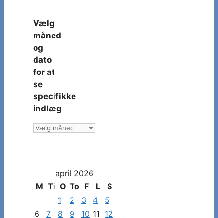
Vælg
måned
og
dato
for at
se
specifikke
indlæg
Vælg
måned
og
dato
april 2026
for
at
M
Ti
O
To
F
L
S
se
1
2
3
4
5
specifikke
6
7
8
9
10
11
12