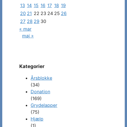
indlæg
13
14
15
16
17
18
19
20
21
22
23
24
25
26
27
28
29
30
« mar
maj »
Kategorier
Årsblokke
(34)
Donation
(169)
Grydelapper
(75)
Hjælp
(1)