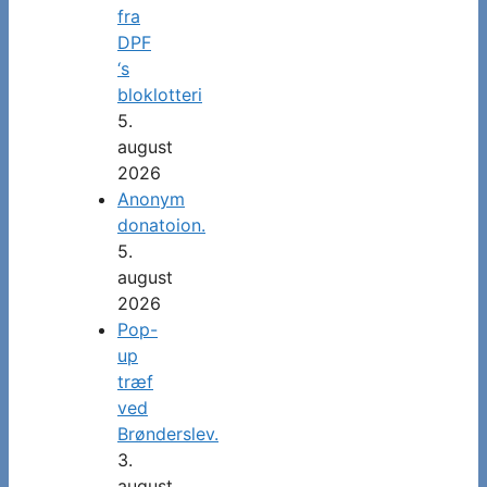
fra
DPF
‘s
bloklotteri
5.
august
2026
Anonym
donatoion.
5.
august
2026
Pop-
up
træf
ved
Brønderslev.
3.
august