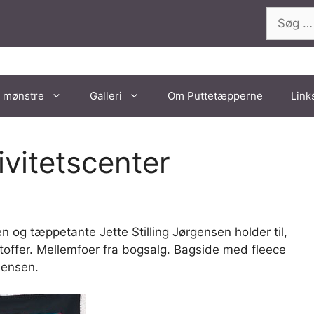
Søg
efter:
 mønstre
Galleri
Om Puttetæpperne
Link
vitetscenter
 og tæppetante Jette Stilling Jørgensen holder til,
toffer. Mellemfoer fra bogsalg. Bagside med fleece
Jensen.