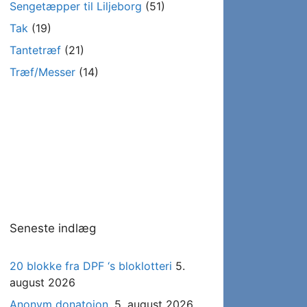
Sengetæpper til Liljeborg
(51)
Tak
(19)
Tantetræf
(21)
Træf/Messer
(14)
Seneste indlæg
20 blokke fra DPF ‘s bloklotteri
5.
august 2026
Anonym donatoion.
5. august 2026