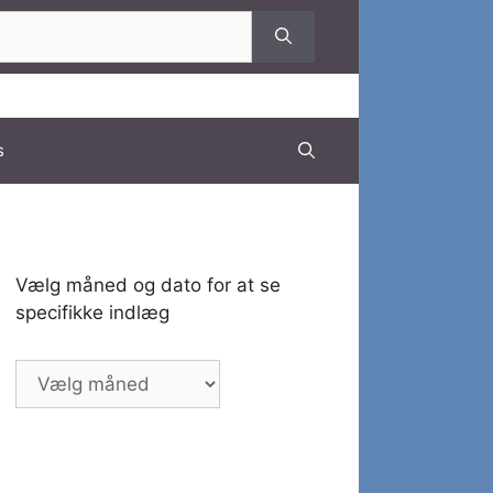
s
Vælg måned og dato for at se
specifikke indlæg
Vælg
måned
og
dato
for