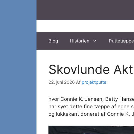
Hop
til
indhold
Blog
Historien
Puttetæppe
Skovlunde Akti
22. juni 2026
Af
projektputte
hvor Connie K. Jensen, Betty Hansen
har syet dette fine tæppe af egne s
og lukkekant doneret af Connie K. 