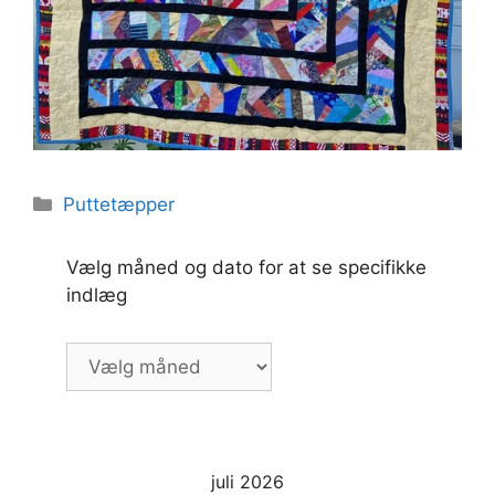
Kategorier
Puttetæpper
Vælg måned og dato for at se specifikke
indlæg
Vælg
måned
og
dato
for
juli 2026
at