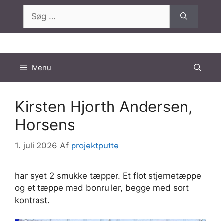
Hop
Søg
til
efter:
indhold
Menu
Kirsten Hjorth Andersen,
Horsens
1. juli 2026
Af
projektputte
har syet 2 smukke tæpper. Et flot stjernetæppe
og et tæppe med bonruller, begge med sort
kontrast.