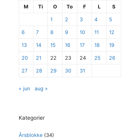
se
M
Ti
O
To
F
L
S
specifikke
1
2
3
4
5
indlæg
6
7
8
9
10
11
12
13
14
15
16
17
18
19
20
21
22
23
24
25
26
27
28
29
30
31
« jun
aug »
Kategorier
Årsblokke
(34)