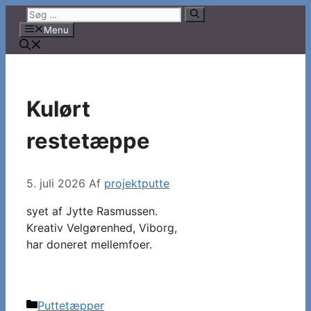
Hop
Søg
til
efter:
Menu
indhold
Kulørt
restetæppe
5. juli 2026
Af
projektputte
syet af Jytte Rasmussen.
Kreativ Velgørenhed, Viborg,
har doneret mellemfoer.
Kategorier
Puttetæpper