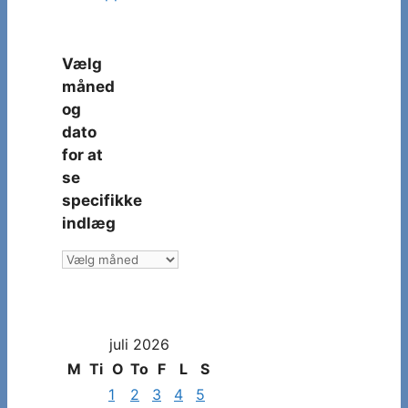
Vælg
måned
og
dato
for at
se
specifikke
indlæg
Vælg
måned
og
dato
juli 2026
for
at
M
Ti
O
To
F
L
S
se
1
2
3
4
5