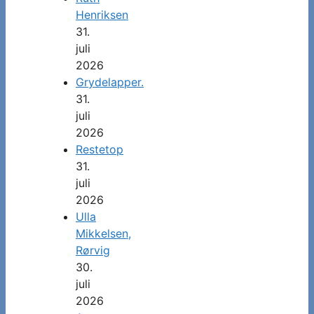
Henriksen
31.
juli
2026
Grydelapper.
31.
juli
2026
Restetop
31.
juli
2026
Ulla
Mikkelsen,
Rørvig
30.
juli
2026