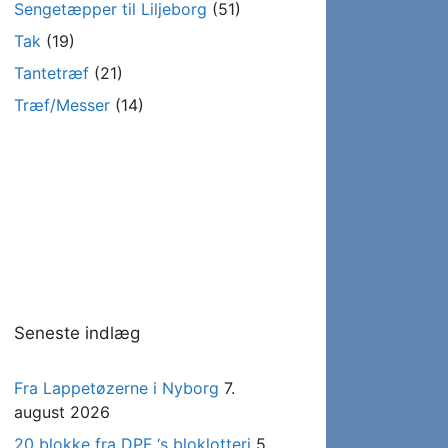
Sengetæpper til Liljeborg
(51)
Tak
(19)
Tantetræf
(21)
Træf/Messer
(14)
Seneste indlæg
Fra Lappetøzerne i Nyborg
7.
august 2026
20 blokke fra DPF ‘s bloklotteri
5.