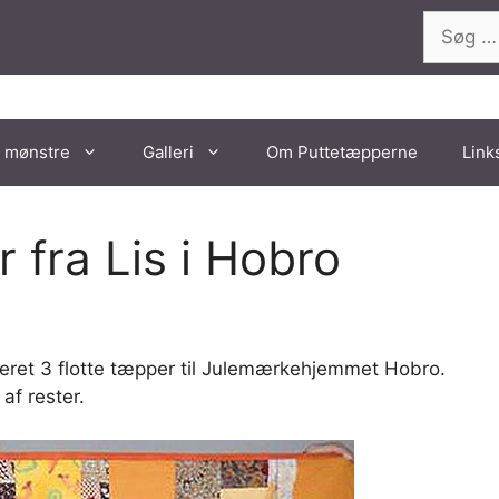
Søg
efter:
 mønstre
Galleri
Om Puttetæpperne
Link
r fra Lis i Hobro
veret 3 flotte tæpper til Julemærkehjemmet Hobro.
af rester.