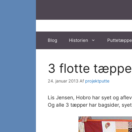
Hop
til
indhold
Blog
Historien
Puttetæppe
3 flotte tæppe
24. januar 2013
Af
projektputte
Lis Jensen, Hobro har syet og afle
Og alle 3 tæpper har bagsider, syet 