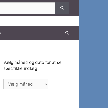
s
Vælg måned og dato for at se
specifikke indlæg
Vælg
måned
og
dato
for