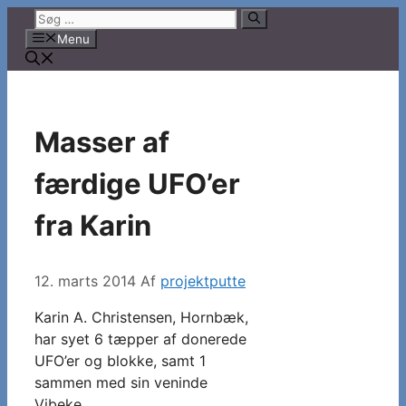
Hop
Søg
til
efter:
Menu
indhold
Masser af
færdige UFO’er
fra Karin
12. marts 2014
Af
projektputte
Karin A. Christensen, Hornbæk,
har syet 6 tæpper af donerede
UFO’er og blokke, samt 1
sammen med sin veninde
Vibeke.