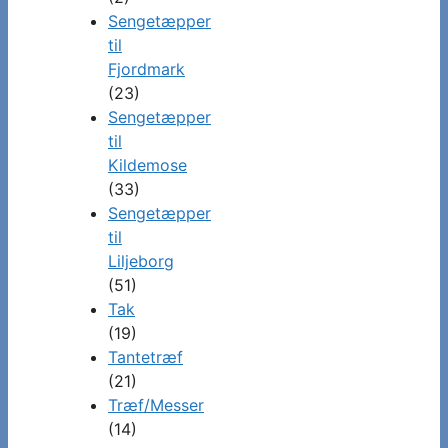
Sengetæpper
til
Fjordmark
(23)
Sengetæpper
til
Kildemose
(33)
Sengetæpper
til
Liljeborg
(51)
Tak
(19)
Tantetræf
(21)
Træf/Messer
(14)