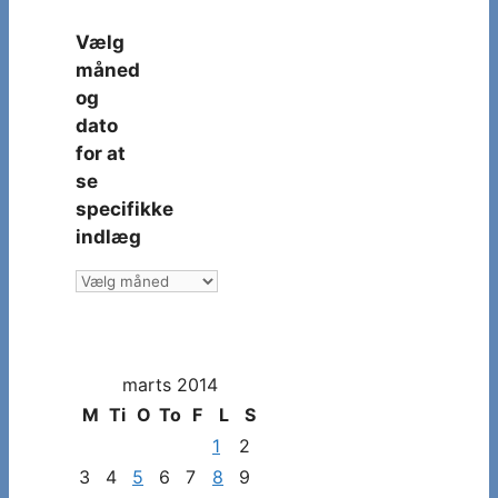
Vælg
måned
og
dato
for at
se
specifikke
indlæg
Vælg
måned
og
dato
marts 2014
for
at
M
Ti
O
To
F
L
S
se
1
2
specifikke
3
4
5
6
7
8
9
indlæg