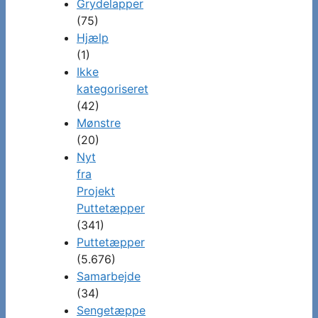
Grydelapper
(75)
Hjælp
(1)
Ikke
kategoriseret
(42)
Mønstre
(20)
Nyt
fra
Projekt
Puttetæpper
(341)
Puttetæpper
(5.676)
Samarbejde
(34)
Sengetæppe