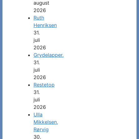
august
2026
Ruth
Henriksen
31.
juli
2026
Grydelapper.
31.
juli
2026
Restetop
31.
juli
2026
Ulla
Mikkelsen,
Rørvig
30.