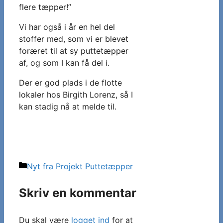
flere tæpper!”
Vi har også i år en hel del
stoffer med, som vi er blevet
foræret til at sy puttetæpper
af, og som I kan få del i.
Der er god plads i de flotte
lokaler hos Birgith Lorenz, så I
kan stadig nå at melde til.
Kategorier
Nyt fra Projekt Puttetæpper
Skriv en kommentar
Du skal være
logget ind
for at