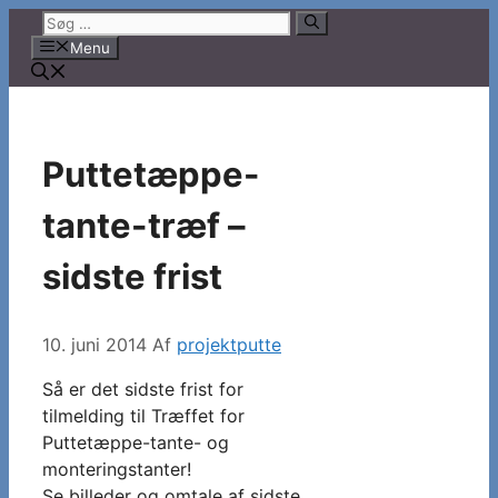
Hop
Søg
til
efter:
Menu
indhold
Puttetæppe-
tante-træf –
sidste frist
10. juni 2014
Af
projektputte
Så er det sidste frist for
tilmelding til Træffet for
Puttetæppe-tante- og
monteringstanter!
Se billeder og omtale af sidste