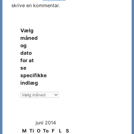
skrive en kommentar.
Vælg
måned
og
dato
for at
se
specifikke
indlæg
Vælg
måned
og
dato
juni 2014
for
at
M
Ti
O
To
F
L
S