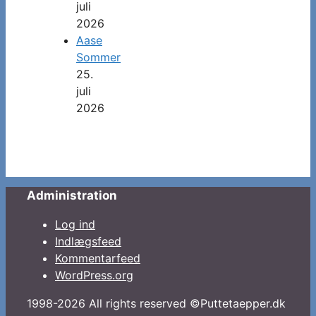
juli
2026
Aase
Sommer
25.
juli
2026
Administration
Log ind
Indlægsfeed
Kommentarfeed
WordPress.org
1998-2026 All rights reserved ©Puttetaepper.dk