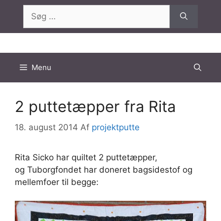
Hop
Søg
til
efter:
indhold
Menu
2 puttetæpper fra Rita
18. august 2014
Af
projektputte
Rita Sicko har quiltet 2 puttetæpper,
og Tuborgfondet har doneret bagsidestof og
mellemfoer til begge: