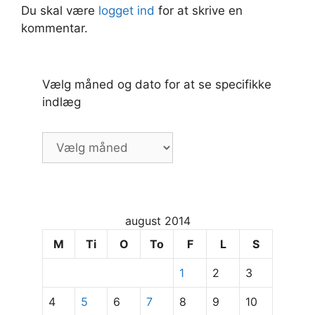
Du skal være
logget ind
for at skrive en
kommentar.
Vælg måned og dato for at se specifikke
indlæg
Vælg
måned
og
dato
for
august 2014
at
se
M
Ti
O
To
F
L
S
specifikke
1
2
3
indlæg
4
5
6
7
8
9
10