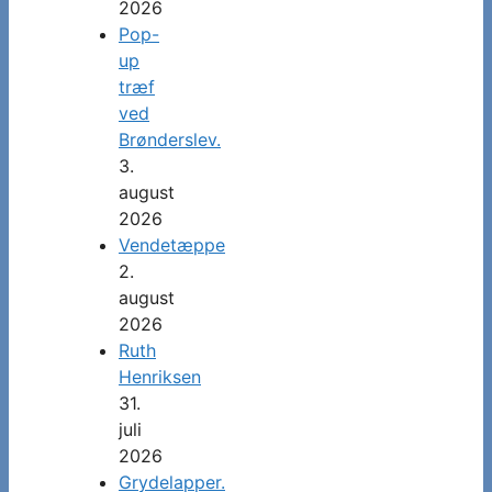
2026
Pop-
up
træf
ved
Brønderslev.
3.
august
2026
Vendetæppe
2.
august
2026
Ruth
Henriksen
31.
juli
2026
Grydelapper.