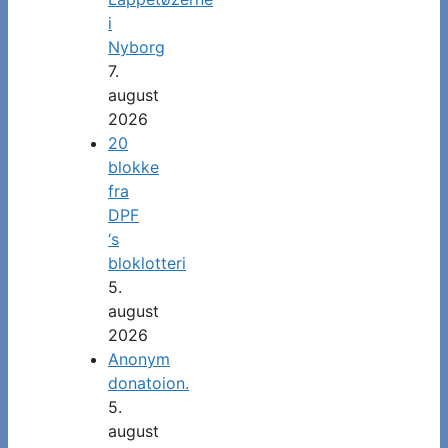
i
Nyborg
7.
august
2026
20
blokke
fra
DPF
‘s
bloklotteri
5.
august
2026
Anonym
donatoion.
5.
august