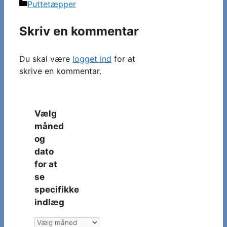
Kategorier
Puttetæpper
Skriv en kommentar
Du skal være
logget ind
for at
skrive en kommentar.
Vælg
måned
og
dato
for at
se
specifikke
indlæg
Vælg