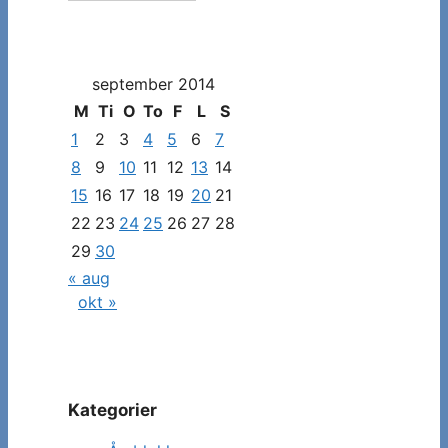
måned
og
dato
september 2014
for
at
M
Ti
O
To
F
L
S
se
1
2
3
4
5
6
7
specifikke
8
9
10
11
12
13
14
indlæg
15
16
17
18
19
20
21
22
23
24
25
26
27
28
29
30
« aug
okt »
Kategorier