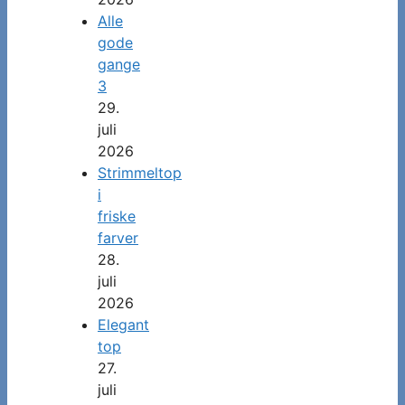
Alle
gode
gange
3
29.
juli
2026
Strimmeltop
i
friske
farver
28.
juli
2026
Elegant
top
27.
juli