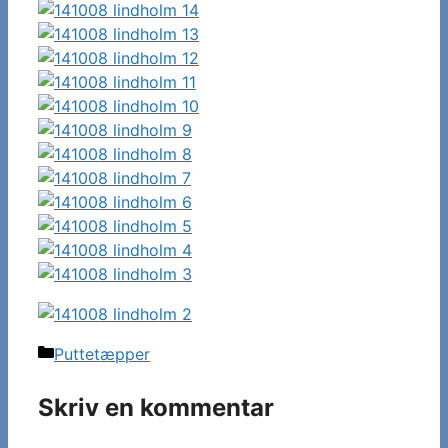
Kategorier
Puttetæpper
Skriv en kommentar