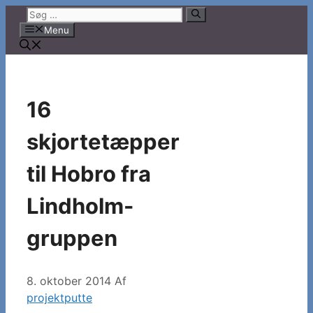
Hop
Søg
til
efter:
Menu
indhold
16
skjortetæpper
til Hobro fra
Lindholm-
gruppen
8. oktober 2014
Af
projektputte