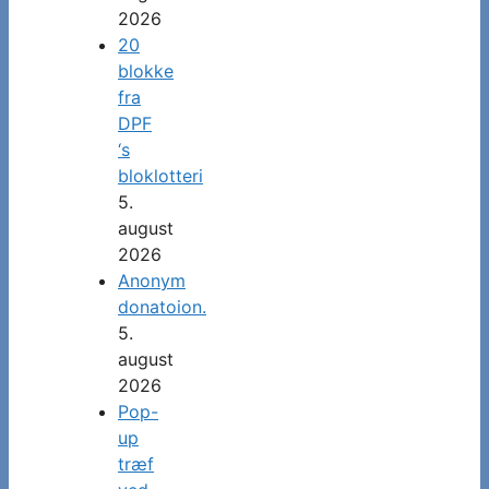
2026
20
blokke
fra
DPF
‘s
bloklotteri
5.
august
2026
Anonym
donatoion.
5.
august
2026
Pop-
up
træf