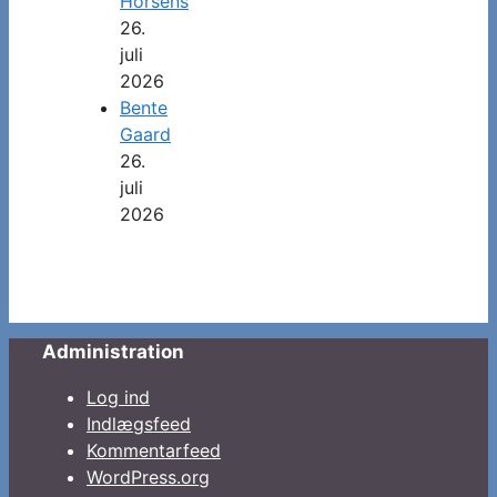
Horsens
26.
juli
2026
Bente
Gaard
26.
juli
2026
Administration
Log ind
Indlægsfeed
Kommentarfeed
WordPress.org