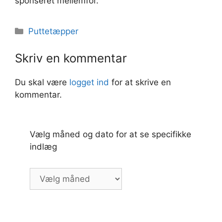
sponseret mellemfor.
Kategorier
Puttetæpper
Skriv en kommentar
Du skal være
logget ind
for at skrive en
kommentar.
Vælg måned og dato for at se specifikke
indlæg
Vælg
måned
og
dato
for