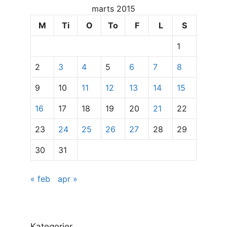
marts 2015
at
se
M
Ti
O
To
F
L
S
specifikke
1
indlæg
2
3
4
5
6
7
8
9
10
11
12
13
14
15
16
17
18
19
20
21
22
23
24
25
26
27
28
29
30
31
« feb
apr »
Kategorier