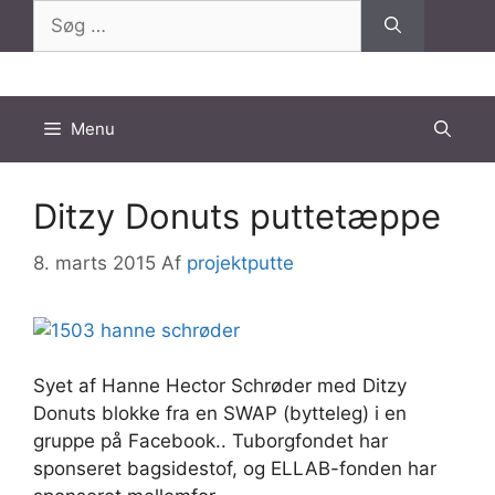
Hop
Søg
til
efter:
indhold
Menu
Ditzy Donuts puttetæppe
8. marts 2015
Af
projektputte
Syet af Hanne Hector Schrøder med Ditzy
Donuts blokke fra en SWAP (bytteleg) i en
gruppe på Facebook.. Tuborgfondet har
sponseret bagsidestof, og ELLAB-fonden har