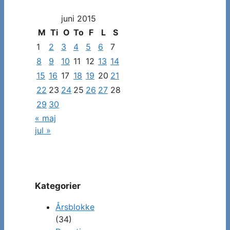
dato
juni 2015
for
at
M
Ti
O
To
F
L
S
se
1
2
3
4
5
6
7
specifikke
8
9
10
11
12
13
14
indlæg
15
16
17
18
19
20
21
22
23
24
25
26
27
28
29
30
« maj
jul »
Kategorier
Årsblokke
(34)