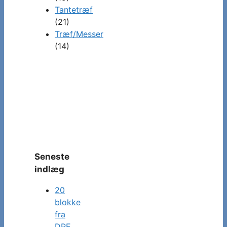
Tantetræf
(21)
Træf/Messer
(14)
Seneste
indlæg
20
blokke
fra
DPF