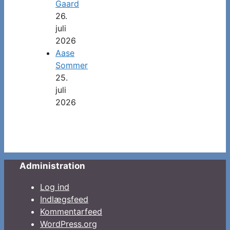
Gaard
26.
juli
2026
Aase
Sommer
25.
juli
2026
Administration
Log ind
Indlægsfeed
Kommentarfeed
WordPress.org