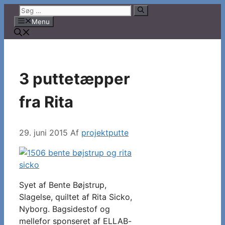
Hop
Søg
til
efter:
Menu
indhold
3 puttetæpper
fra Rita
29. juni 2015
Af
projektputte
Syet af Bente Bøjstrup,
Slagelse, quiltet af Rita Sicko,
Nyborg. Bagsidestof og
mellefor sponseret af ELLAB-