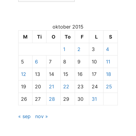
og
dato
for
oktober 2015
at
se
M
Ti
O
To
F
L
S
specifikke
1
2
3
4
indlæg
5
6
7
8
9
10
11
12
13
14
15
16
17
18
19
20
21
22
23
24
25
26
27
28
29
30
31
« sep
nov »