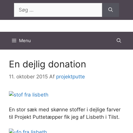
Hop
Søg
til
efter:
indhold
Menu
En dejlig donation
11. oktober 2015
Af
projektputte
En stor sæk med skønne stoffer i dejlige farver
til Projekt Puttetæpper fik jeg af Lisbeth i Tilst.