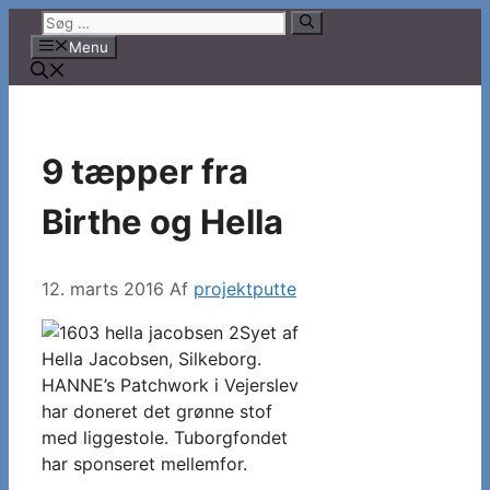
Hop
Søg
til
efter:
Menu
indhold
9 tæpper fra
Birthe og Hella
12. marts 2016
Af
projektputte
Syet af
Hella Jacobsen, Silkeborg.
HANNE’s Patchwork i Vejerslev
har doneret det grønne stof
med liggestole. Tuborgfondet
har sponseret mellemfor.