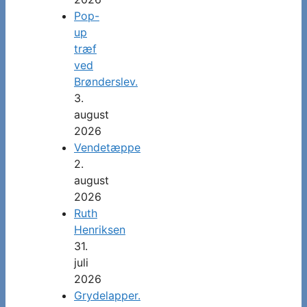
Pop-
up
træf
ved
Brønderslev.
3.
august
2026
Vendetæppe
2.
august
2026
Ruth
Henriksen
31.
juli
2026
Grydelapper.