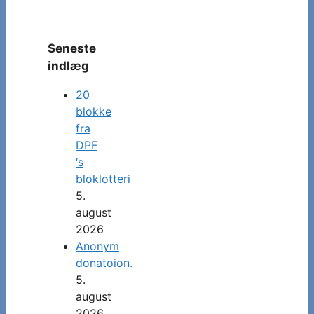
Seneste
indlæg
20
blokke
fra
DPF
‘s
bloklotteri
5.
august
2026
Anonym
donatoion.
5.
august
2026