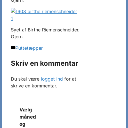
Syet af Birthe Riemenschneider,
Gjern.
Kategorier
Puttetæpper
Skriv en kommentar
Du skal være
logget ind
for at
skrive en kommentar.
Vælg
måned
og