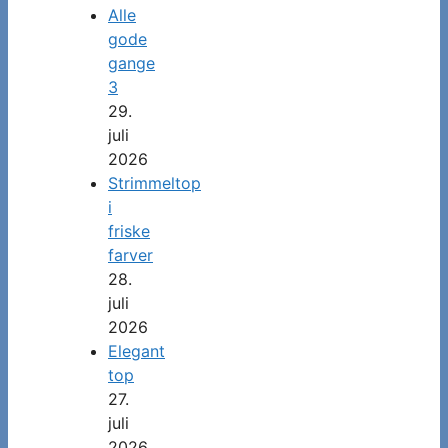
Alle
gode
gange
3
29.
juli
2026
Strimmeltop
i
friske
farver
28.
juli
2026
Elegant
top
27.
juli
2026