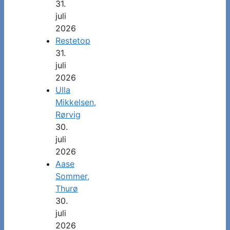
31.
juli
2026
Restetop
31.
juli
2026
Ulla
Mikkelsen,
Rørvig
30.
juli
2026
Aase
Sommer,
Thurø
30.
juli
2026