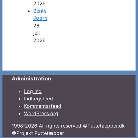
2026
Bente
Gaard
26.
juli
2026
Administration
Log ind
Indlægsfeed
Kommentarfeed
WordPress.org
1998-2026 All rights reserved ©Puttetaepper.dk
©Projekt Puttetæpper