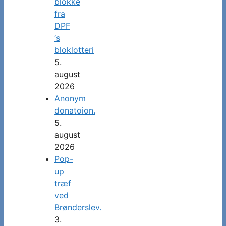
blokke
fra
DPF
‘s
bloklotteri
5.
august
2026
Anonym
donatoion.
5.
august
2026
Pop-
up
træf
ved
Brønderslev.
3.