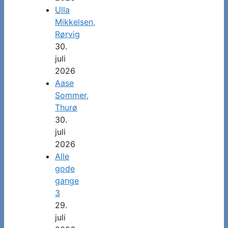
Ulla
Mikkelsen,
Rørvig
30.
juli
2026
Aase
Sommer,
Thurø
30.
juli
2026
Alle
gode
gange
3
29.
juli