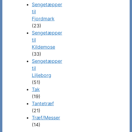
Sengetæpper
til
Fjordmark
(23)
Sengetæpper
til
Kildemose
(33)
Sengetæpper
til
Liljeborg
(51)
Tak
(19)
Tantetræf
(21)
Træf/Messer
(14)