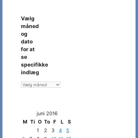
Vælg
måned
og
dato
for at
se
specifikke
indlæg
Vælg
måned
og
dato
juni 2016
for
at
M
Ti
O
To
F
L
S
se
1
2
3
4
5
specifikke