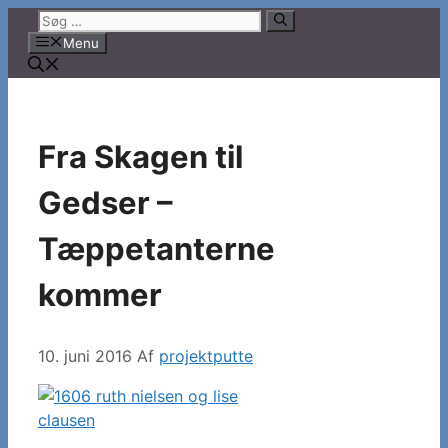
Hop
Søg
til
efter:
Menu
indhold
Fra Skagen til
Gedser –
Tæppetanterne
kommer
10. juni 2016
Af
projektputte