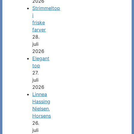
2026
Strimmeltop
i
friske
farver
28.
juli
2026
Elegant
top
27.
juli
2026
Linnea
Hassing
Nielsen,
Horsens
26.
juli