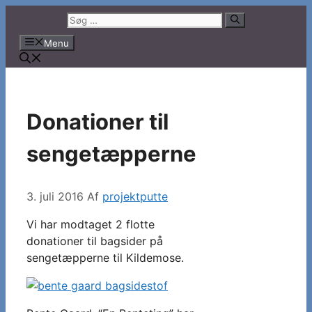
Hop
Søg
til
efter:
Menu
indhold
Donationer til
sengetæpperne
3. juli 2016
Af
projektputte
Vi har modtaget 2 flotte
donationer til bagsider på
sengetæpperne til Kildemose.