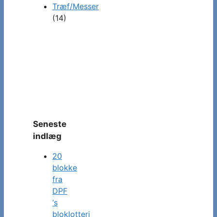
Træf/Messer
(14)
Seneste
indlæg
20
blokke
fra
DPF
‘s
bloklotteri