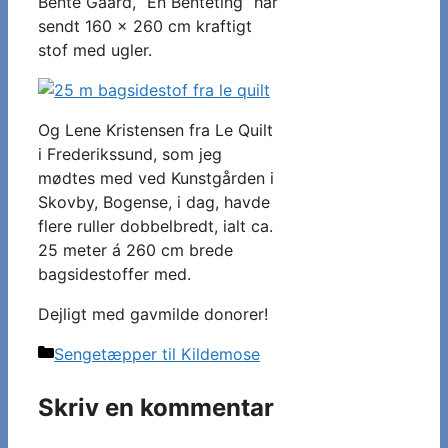
Bente Gaard, “En Benteting” har
sendt 160 x 260 cm kraftigt
stof med ugler.
Og Lene Kristensen fra Le Quilt
i Frederikssund, som jeg
mødtes med ved Kunstgården i
Skovby, Bogense, i dag, havde
flere ruller dobbelbredt, ialt ca.
25 meter á 260 cm brede
bagsidestoffer med.
Dejligt med gavmilde donorer!
Kategorier
Sengetæpper til Kildemose
Skriv en kommentar