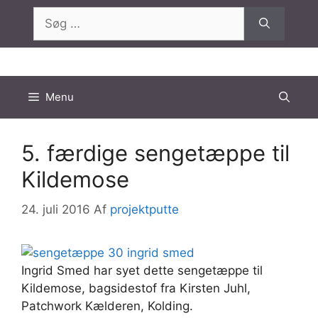
Hop
Søg
til
efter:
indhold
Menu
5. færdige sengetæppe til
Kildemose
24. juli 2016
Af
projektputte
Ingrid Smed har syet dette sengetæppe til
Kildemose, bagsidestof fra Kirsten Juhl,
Patchwork Kælderen, Kolding.