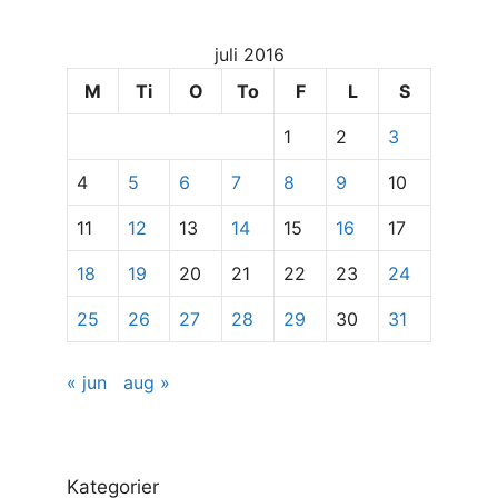
dato
for
juli 2016
at
se
M
Ti
O
To
F
L
S
specifikke
1
2
3
indlæg
4
5
6
7
8
9
10
11
12
13
14
15
16
17
18
19
20
21
22
23
24
25
26
27
28
29
30
31
« jun
aug »
Kategorier