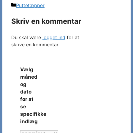
Kategorier
Puttetæpper
Skriv en kommentar
Du skal være
logget ind
for at
skrive en kommentar.
Vælg
måned
og
dato
for at
se
specifikke
indlæg
Vælg