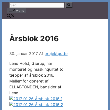
Hop
Søg
til
efter:
Menu
indhold
Årsblok 2016
30. januar 2017
Af
projektputte
Lene Holst, Gærup, har
monteret og maskinquiltet to
tæpper af årsblok 2016.
Mellemfor doneret af
ELLABFONDEN, bagsider af
Lene.