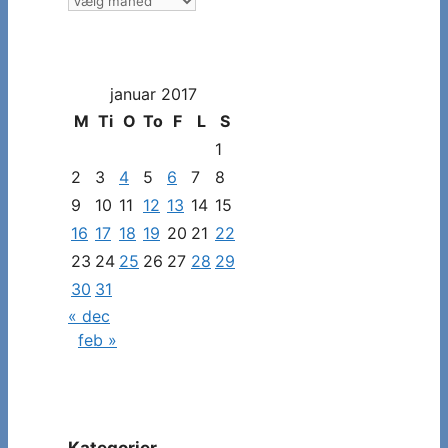
måned
og
dato
januar 2017
for
at
M
Ti
O
To
F
L
S
se
1
specifikke
2
3
4
5
6
7
8
indlæg
9
10
11
12
13
14
15
16
17
18
19
20
21
22
23
24
25
26
27
28
29
30
31
« dec
feb »