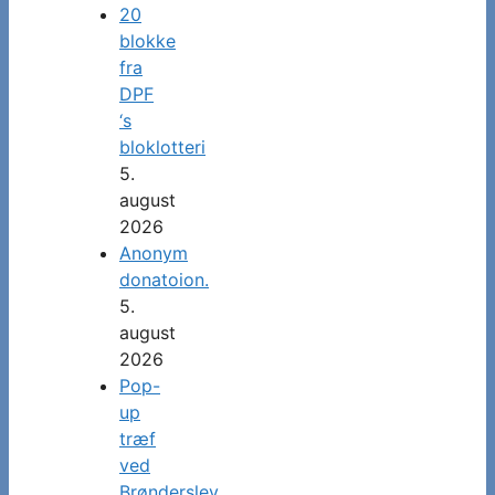
20
blokke
fra
DPF
‘s
bloklotteri
5.
august
2026
Anonym
donatoion.
5.
august
2026
Pop-
up
træf
ved
Brønderslev.