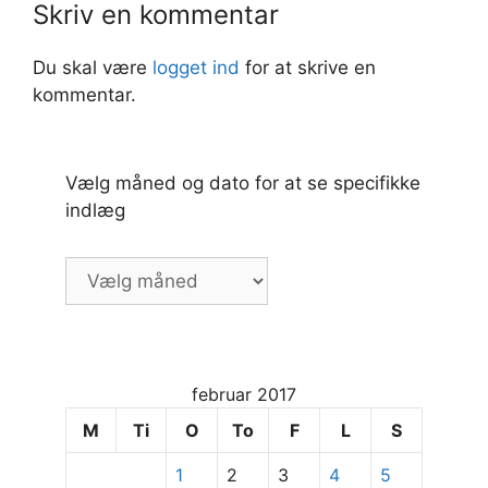
Skriv en kommentar
Du skal være
logget ind
for at skrive en
kommentar.
Vælg måned og dato for at se specifikke
indlæg
Vælg
måned
og
dato
for
februar 2017
at
se
M
Ti
O
To
F
L
S
specifikke
1
2
3
4
5
indlæg