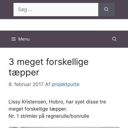
Hop
Søg
til
efter:
indhold
Menu
3 meget forskellige
tæpper
8. februar 2017
Af
projektputte
Lissy Kristensen, Hobro, har syet disse tre
meget forskellige tæpper.
Nr. 1 strimler på regnerulle/bonrulle