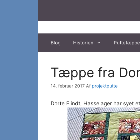
Hop
til
indhold
Blog
Historien
Puttetæppe
Tæppe fra Dor
14. februar 2017
Af
projektputte
Dorte Flindt, Hasselager har syet 