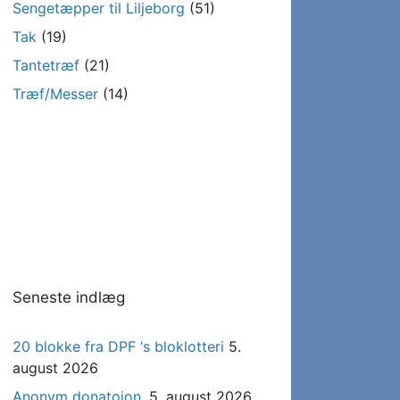
Sengetæpper til Liljeborg
(51)
Tak
(19)
Tantetræf
(21)
Træf/Messer
(14)
Seneste indlæg
20 blokke fra DPF ‘s bloklotteri
5.
august 2026
Anonym donatoion.
5. august 2026