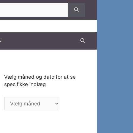
s
Vælg måned og dato for at se
specifikke indlæg
Vælg
måned
og
dato
for