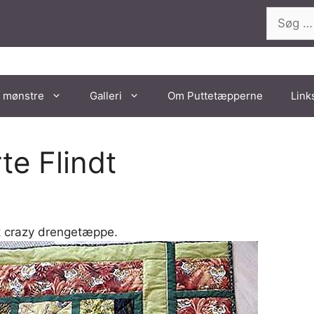
Søg
efter:
 mønstre
Galleri
Om Puttetæpperne
Link
te Flindt
et crazy drengetæppe.