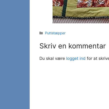
Kategorier
Puttetæpper
Skriv en kommentar
Du skal være
logget ind
for at skri