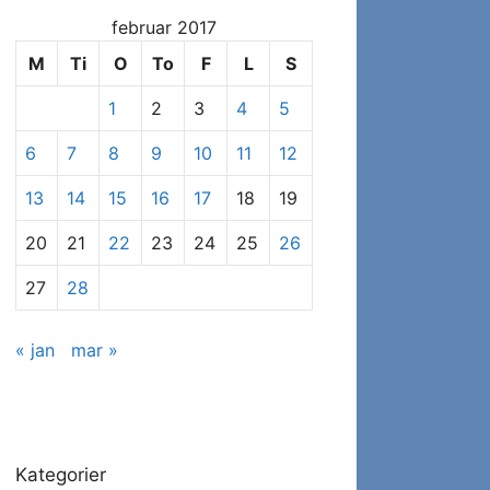
at
februar 2017
se
specifikke
M
Ti
O
To
F
L
S
indlæg
1
2
3
4
5
6
7
8
9
10
11
12
13
14
15
16
17
18
19
20
21
22
23
24
25
26
27
28
« jan
mar »
Kategorier