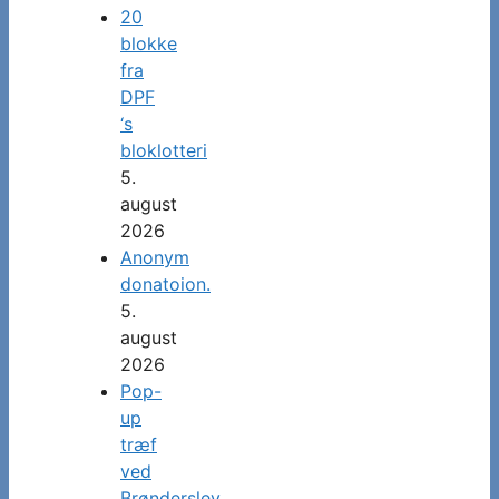
20
blokke
fra
DPF
‘s
bloklotteri
5.
august
2026
Anonym
donatoion.
5.
august
2026
Pop-
up
træf
ved
Brønderslev.