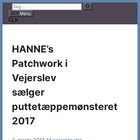
Hop
Søg
til
efter:
Menu
indhold
HANNE’s
Patchwork i
Vejerslev
sælger
puttetæppemønsteret
2017
2. marts 2017
Af
projektputte