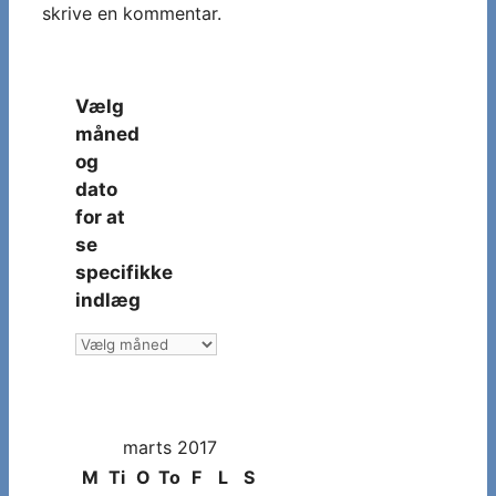
skrive en kommentar.
Vælg
måned
og
dato
for at
se
specifikke
indlæg
Vælg
måned
og
dato
marts 2017
for
at
M
Ti
O
To
F
L
S