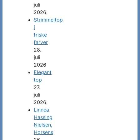
juli
2026
Strimmeltop
i
friske
farver
28.
juli
2026
Elegant
top
27.
juli
2026
Linnea
Hassing
Nielsen,
Horsens
26.