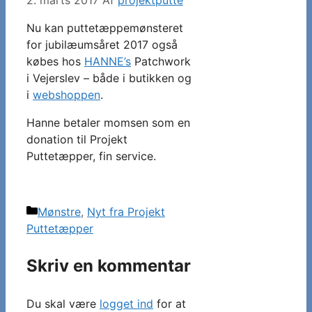
Nu kan puttetæppemønsteret
for jubilæumsåret 2017 også
købes hos
HANNE’s
Patchwork
i Vejerslev – både i butikken og
i
webshoppen
.
Hanne betaler momsen som en
donation til Projekt
Puttetæpper, fin service.
Kategorier
Mønstre
,
Nyt fra Projekt
Puttetæpper
Skriv en kommentar
Du skal være
logget ind
for at