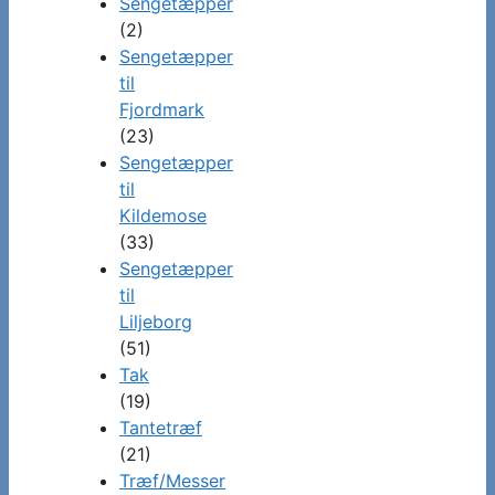
Sengetæpper
(2)
Sengetæpper
til
Fjordmark
(23)
Sengetæpper
til
Kildemose
(33)
Sengetæpper
til
Liljeborg
(51)
Tak
(19)
Tantetræf
(21)
Træf/Messer