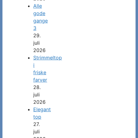
Alle
gode
gange
3
29.
juli
2026
Strimmeltop
i
friske
farver
28.
juli
2026
Elegant
top
27.
juli