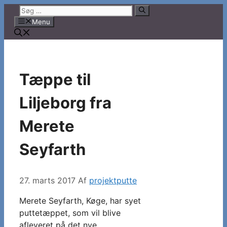
Hop
Søg
til
efter:
Menu
indhold
Tæppe til
Liljeborg fra
Merete
Seyfarth
27. marts 2017
Af
projektputte
Merete Seyfarth, Køge, har syet
puttetæppet, som vil blive
afleveret på det nye