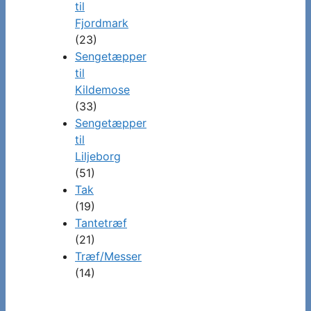
til
Fjordmark
(23)
Sengetæpper
til
Kildemose
(33)
Sengetæpper
til
Liljeborg
(51)
Tak
(19)
Tantetræf
(21)
Træf/Messer
(14)