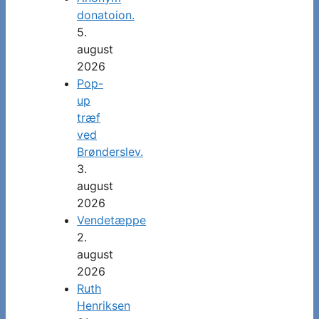
donatoion.
5.
august
2026
Pop-
up
træf
ved
Brønderslev.
3.
august
2026
Vendetæppe
2.
august
2026
Ruth
Henriksen