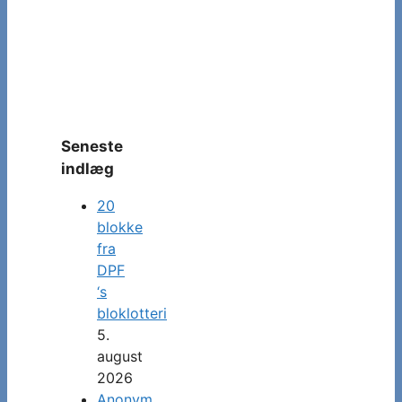
Seneste
indlæg
20
blokke
fra
DPF
‘s
bloklotteri
5.
august
2026
Anonym