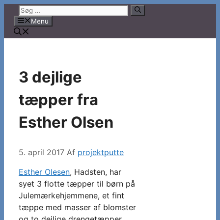
Hop
Søg
til
efter:
Menu
indhold
3 dejlige
tæpper fra
Esther Olsen
5. april 2017
Af
projektputte
Esther Olesen
, Hadsten, har
syet 3 flotte tæpper til børn på
Julemærkehjemmene, et fint
tæppe med masser af blomster
og to dejlige drengetæpper.