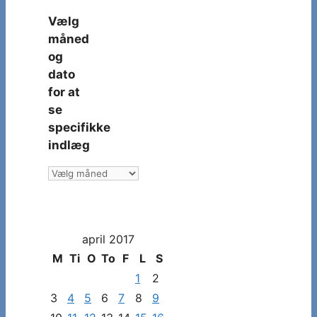
Vælg
måned
og
dato
for at
se
specifikke
indlæg
Vælg
måned
og
dato
april 2017
for
at
M
Ti
O
To
F
L
S
se
1
2
specifikke
3
4
5
6
7
8
9
indlæg