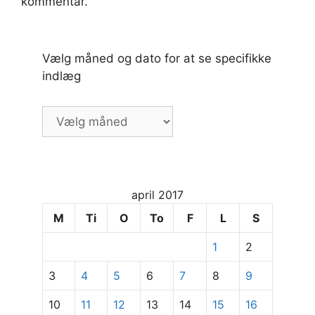
kommentar.
Vælg måned og dato for at se specifikke
indlæg
Vælg
måned
og
dato
for
april 2017
at
se
M
Ti
O
To
F
L
S
specifikke
1
2
indlæg
3
4
5
6
7
8
9
10
11
12
13
14
15
16