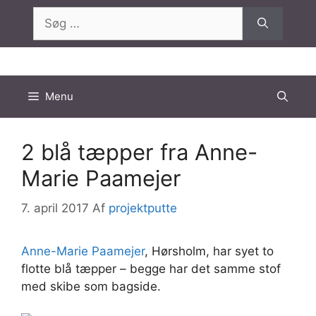
Hop
Søg
til
efter:
indhold
Menu
2 blå tæpper fra Anne-
Marie Paamejer
7. april 2017
Af
projektputte
Anne-Marie Paamejer
, Hørsholm, har syet to
flotte blå tæpper – begge har det samme stof
med skibe som bagside.