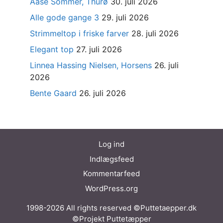
Aase Sommer, Thurø
30. juli 2026
Alle gode gange 3
29. juli 2026
Strimmeltop i friske farver
28. juli 2026
Elegant top
27. juli 2026
Linnea Hassing Nielsen, Horsens
26. juli
2026
Bente Gaard
26. juli 2026
Log ind
Indlægsfeed
Kommentarfeed
WordPress.org
1998-2026 All rights reserved ©Puttetaepper.dk
©Projekt Puttetæpper