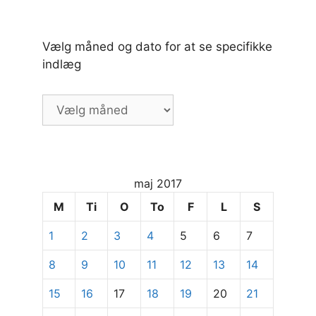
Vælg måned og dato for at se specifikke
indlæg
Vælg
måned
og
dato
for
maj 2017
at
se
M
Ti
O
To
F
L
S
specifikke
1
2
3
4
5
6
7
indlæg
8
9
10
11
12
13
14
15
16
17
18
19
20
21