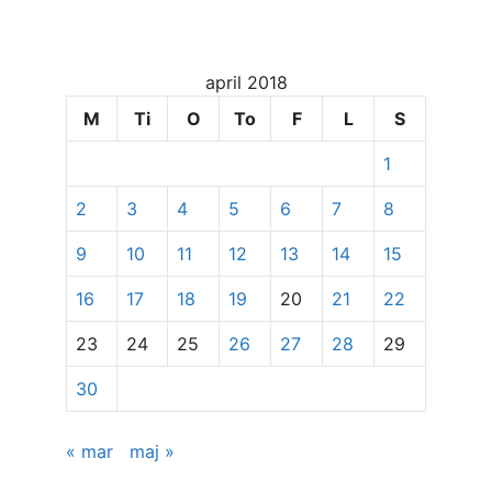
og
dato
for
april 2018
at
se
M
Ti
O
To
F
L
S
specifikke
1
indlæg
2
3
4
5
6
7
8
9
10
11
12
13
14
15
16
17
18
19
20
21
22
23
24
25
26
27
28
29
30
« mar
maj »