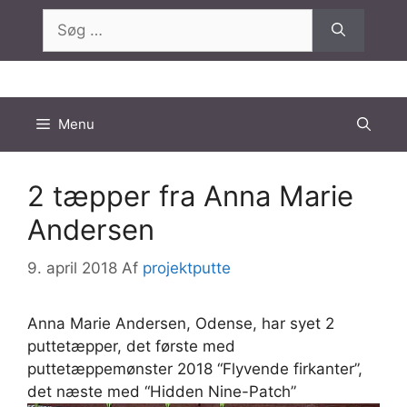
Hop
Søg
til
efter:
indhold
Menu
2 tæpper fra Anna Marie
Andersen
9. april 2018
Af
projektputte
Anna Marie Andersen, Odense, har syet 2
puttetæpper, det første med
puttetæppemønster 2018 “Flyvende firkanter”,
det næste med “Hidden Nine-Patch”