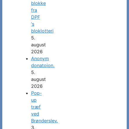
blokke
fra
DPF
‘s
bloklotteri
5.
august
2026
Anonym
donatoion.
5.
august
2026
Pop-
up
træf
ved
Brønderslev.
3.