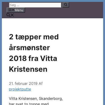
Hop
Søg
til
efter:
Menu
indhold
2 tæpper med
årsmønster
2018 fra Vitta
Kristensen
21. februar 2019
Af
projektputte
Vitta Kristensen, Skanderborg,
har syet to toppe med