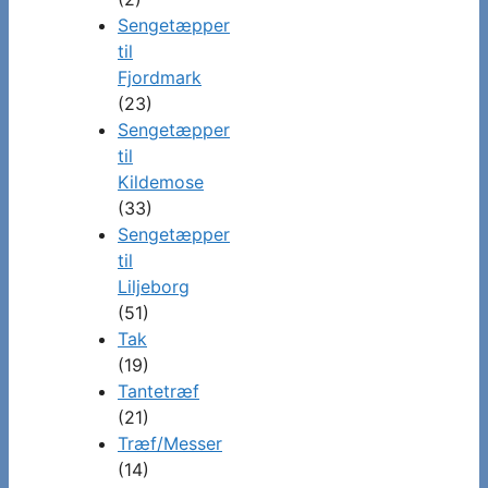
Sengetæpper
til
Fjordmark
(23)
Sengetæpper
til
Kildemose
(33)
Sengetæpper
til
Liljeborg
(51)
Tak
(19)
Tantetræf
(21)
Træf/Messer
(14)