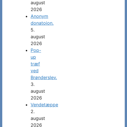
august
2026
Anonym
donatoion.
5.
august
2026
Pop-
up
træf
ved
Brønderslev.
3.
august
2026
Vendetæppe
2.
august
2026