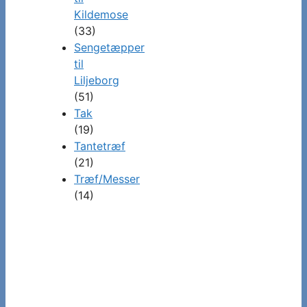
Kildemose
(33)
Sengetæpper
til
Liljeborg
(51)
Tak
(19)
Tantetræf
(21)
Træf/Messer
(14)