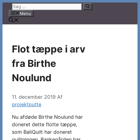
Hop
Søg
til
efter:
Menu
indhold
Flot tæppe i arv
fra Birthe
Noulund
11. december 2019
Af
projektputte
Nu afdøde Birthe Noulund har
doneret dette flotte tæppe,
som BaliQuilt har doneret
quiltningen. Bankegården har