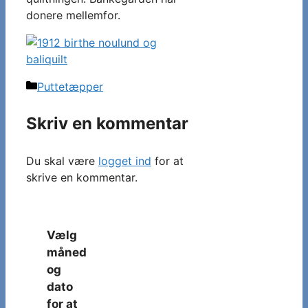
donere mellemfor.
Kategorier
Puttetæpper
Skriv en kommentar
Du skal være
logget ind
for at
skrive en kommentar.
Vælg
måned
og
dato
for at