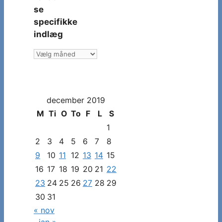
se
specifikke
indlæg
Vælg
måned
og
dato
december 2019
for
at
M
Ti
O
To
F
L
S
se
1
specifikke
2
3
4
5
6
7
8
indlæg
9
10
11
12
13
14
15
16
17
18
19
20
21
22
23
24
25
26
27
28
29
30
31
« nov
jan »