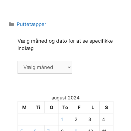
Kategorier
Puttetæpper
Vælg måned og dato for at se specifikke
indlæg
Vælg
måned
og
dato
for
august 2024
at
se
M
Ti
O
To
F
L
S
specifikke
1
2
3
4
indlæg