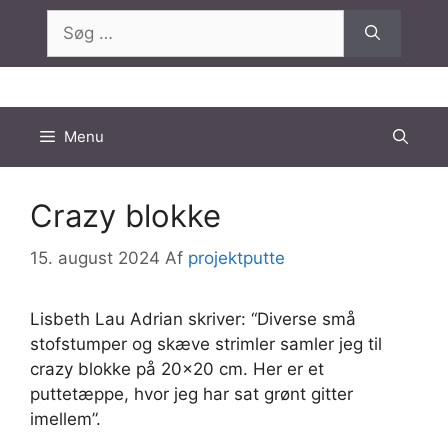
Hop
Søg
til
efter:
indhold
Menu
Crazy blokke
15. august 2024
Af
projektputte
Lisbeth Lau Adrian skriver: “Diverse små
stofstumper og skæve strimler samler jeg til
crazy blokke på 20×20 cm. Her er et
puttetæppe, hvor jeg har sat grønt gitter
imellem”.