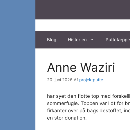
Hop
til
indhold
Blog
Historien
Puttetæppe
Anne Waziri
20. juni 2026
Af
projektputte
har syet den flotte top med forskel
sommerfugle. Toppen var lidt for b
firkanter over på bagsidestoffet, in
en stor donation.