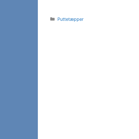
Kategorier
Puttetæpper