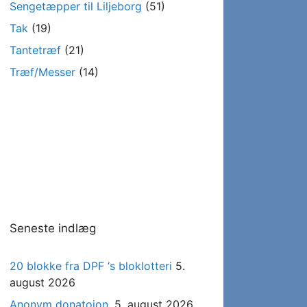
Sengetæpper til Liljeborg
(51)
Tak
(19)
Tantetræf
(21)
Træf/Messer
(14)
Seneste indlæg
20 blokke fra DPF ‘s bloklotteri
5.
august 2026
Anonym donatoion.
5. august 2026