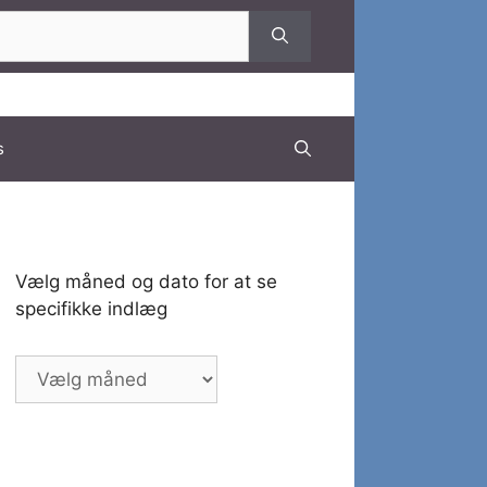
s
Vælg måned og dato for at se
specifikke indlæg
Vælg
måned
og
dato
for