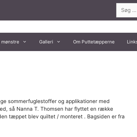
Søg
efter:
 mønstre
Galleri
Om Puttetæpperne
Link
lige sommerfuglestoffer og applikationer med
red, så Nanna T. Thomsen har flyttet en række
den tæppet blev quiltet / monteret . Bagsiden er fra