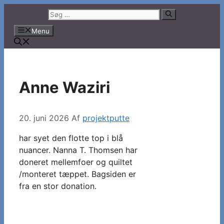
Hop
Søg
til
efter:
Menu
indhold
Anne Waziri
20. juni 2026
Af
projektputte
har syet den flotte top i blå
nuancer. Nanna T. Thomsen har
doneret mellemfoer og quiltet
/monteret tæppet. Bagsiden er
fra en stor donation.