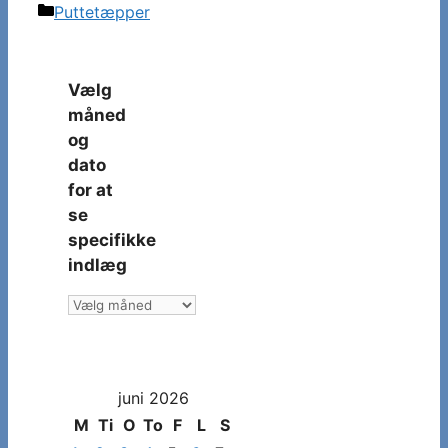
Kategorier
Puttetæpper
Vælg
måned
og
dato
for at
se
specifikke
indlæg
Vælg
måned
og
dato
juni 2026
for
at
M
Ti
O
To
F
L
S
se