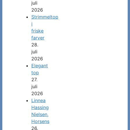
juli
2026
Strimmeltop
i
friske
farver
28.
juli
2026
Elegant
top
27.
juli
2026
Linnea
Hassing
Nielsen,
Horsens
26.