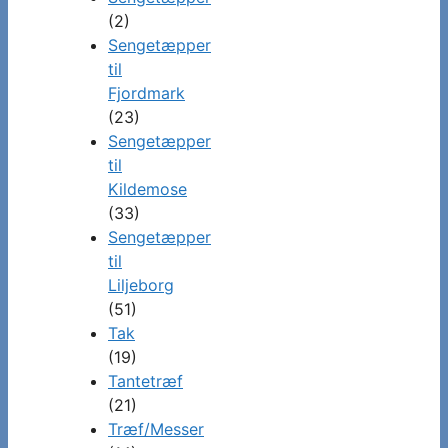
(2)
Sengetæpper
til
Fjordmark
(23)
Sengetæpper
til
Kildemose
(33)
Sengetæpper
til
Liljeborg
(51)
Tak
(19)
Tantetræf
(21)
Træf/Messer