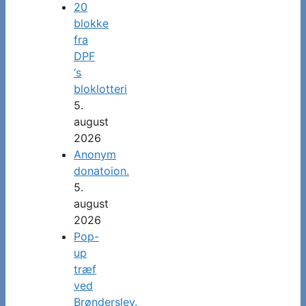
20
blokke
fra
DPF
‘s
bloklotteri
5.
august
2026
Anonym
donatoion.
5.
august
2026
Pop-
up
træf
ved
Brønderslev.