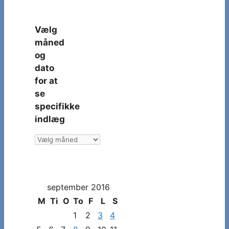
Vælg
måned
og
dato
for at
se
specifikke
indlæg
Vælg
måned
og
dato
september 2016
for
at
M
Ti
O
To
F
L
S
se
1
2
3
4
specifikke