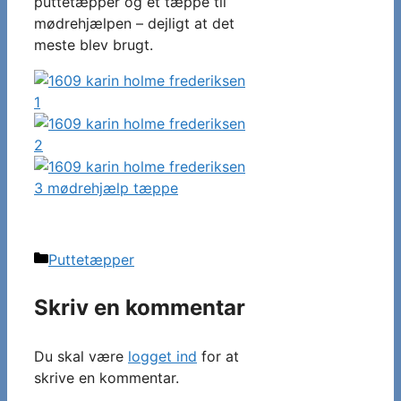
puttetæpper og et tæppe til
mødrehjælpen – dejligt at det
meste blev brugt.
Kategorier
Puttetæpper
Skriv en kommentar
Du skal være
logget ind
for at
skrive en kommentar.