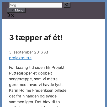
Hop
Søg
til
efter:
Menu
indhold
3 tæpper af ét!
3. september 2016
Af
projektputte
For laaang tid siden fik Projekt
Puttetæpper et dobbelt
sengetæppe, som vi måtte
gøre med, hvad vi havde lyst.
Karin Holme Frederiksen pillede
det fra hinanden og syede
sammen igen. Det blev til to