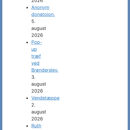
2026
Anonym
donatoion.
5.
august
2026
Pop-
up
træf
ved
Brønderslev.
3.
august
2026
Vendetæppe
2.
august
2026
Ruth