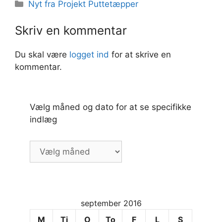
Kategorier
Nyt fra Projekt Puttetæpper
Skriv en kommentar
Du skal være
logget ind
for at skrive en
kommentar.
Vælg måned og dato for at se specifikke
indlæg
Vælg
måned
og
dato
for
september 2016
at
se
M
Ti
O
To
F
L
S