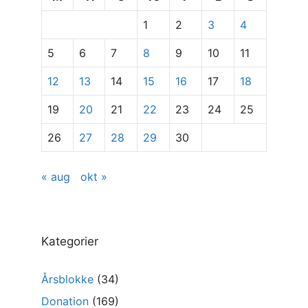
specifikke
1
2
3
4
indlæg
5
6
7
8
9
10
11
12
13
14
15
16
17
18
19
20
21
22
23
24
25
26
27
28
29
30
« aug
okt »
Kategorier
Årsblokke
(34)
Donation
(169)