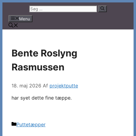
Hop
Søg
til
efter:
Menu
indhold
Bente Roslyng
Rasmussen
18. maj 2026
Af
projektputte
har syet dette fine tæppe.
Kategorier
Puttetæpper