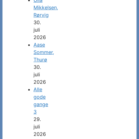
Mikkelsen,
Rørvig
30.
juli
2026
Aase
Sommer,
Thurø
30.
juli
2026
Alle
gode
gange
3
29.
juli
2026