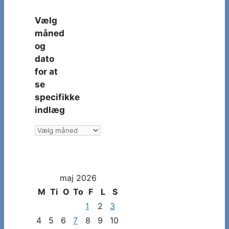
Vælg
måned
og
dato
for at
se
specifikke
indlæg
Vælg
måned
og
dato
maj 2026
for
at
M
Ti
O
To
F
L
S
se
1
2
3
specifikke
4
5
6
7
8
9
10
indlæg