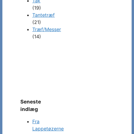
Tak
(19)
Tantetræf
(21)
Træf/Messer
(14)
Seneste
indlæg
Fra
Lappetøzerne