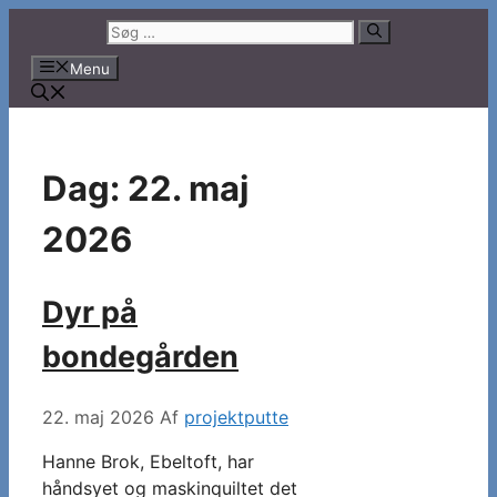
Hop
Søg
til
efter:
Menu
indhold
Dag:
22. maj
2026
Dyr på
bondegården
22. maj 2026
Af
projektputte
Hanne Brok, Ebeltoft, har
håndsyet og maskinquiltet det