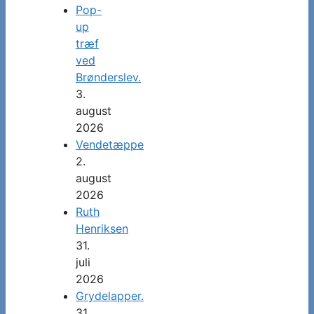
Pop-
up
træf
ved
Brønderslev.
3.
august
2026
Vendetæppe
2.
august
2026
Ruth
Henriksen
31.
juli
2026
Grydelapper.
31.