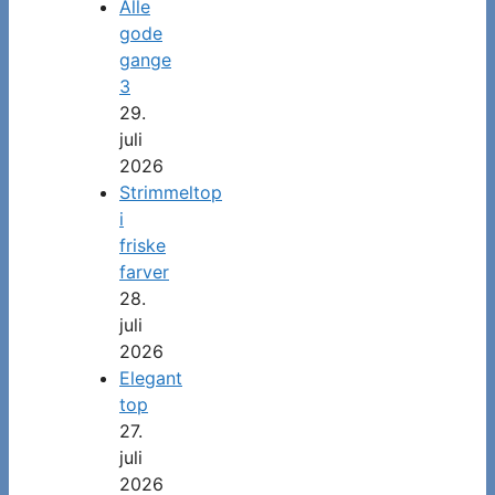
Alle
gode
gange
3
29.
juli
2026
Strimmeltop
i
friske
farver
28.
juli
2026
Elegant
top
27.
juli
2026