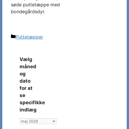
søde puttetæppe med
bondegårdsdyr.
Kategorier
Puttetæpper
Vælg
måned
og
dato
for at
se
specifikke
indlæg
Vælg
måned