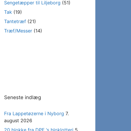
Sengetæpper til Liljeborg
(51)
Tak
(19)
Tantetræf
(21)
Træf/Messer
(14)
Seneste indlæg
Fra Lappetøzerne i Nyborg
7.
august 2026
20 blokke fra DPF ‘s bloklotteri
5.