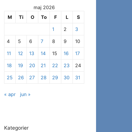
at
maj 2026
se
specifikke
M
Ti
O
To
F
L
S
indlæg
1
2
3
4
5
6
7
8
9
10
11
12
13
14
15
16
17
18
19
20
21
22
23
24
25
26
27
28
29
30
31
« apr
jun »
Kategorier