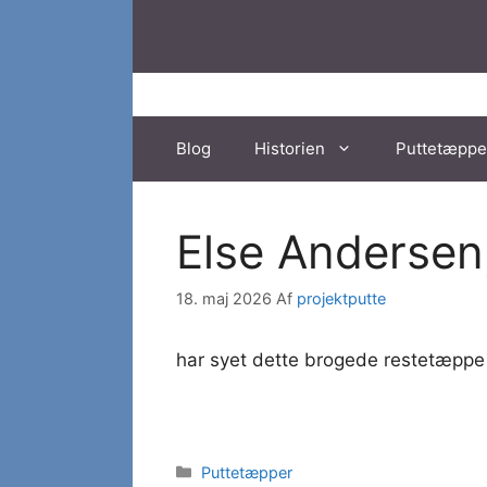
Hop
til
indhold
Blog
Historien
Puttetæppe
Else Andersen
18. maj 2026
Af
projektputte
har syet dette brogede restetæppe 
Kategorier
Puttetæpper