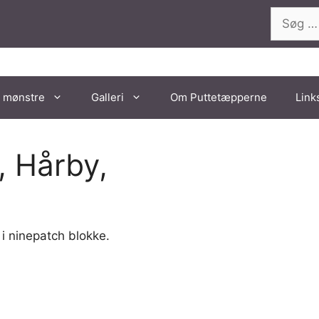
Søg
efter:
 mønstre
Galleri
Om Puttetæpperne
Link
, Hårby,
i ninepatch blokke.