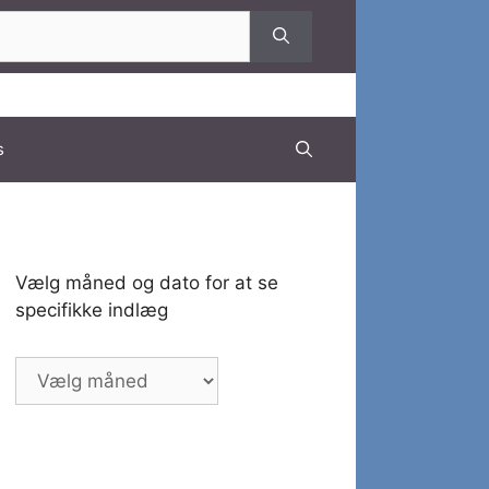
s
Vælg måned og dato for at se
specifikke indlæg
Vælg
måned
og
dato
for