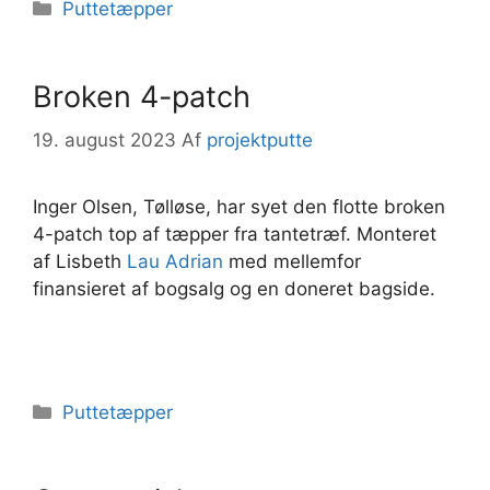
Kategorier
Puttetæpper
Broken 4-patch
19. august 2023
Af
projektputte
Inger Olsen, Tølløse, har syet den flotte broken
4-patch top af tæpper fra tantetræf. Monteret
af Lisbeth
Lau Adrian
med mellemfor
finansieret af bogsalg og en doneret bagside.
Kategorier
Puttetæpper