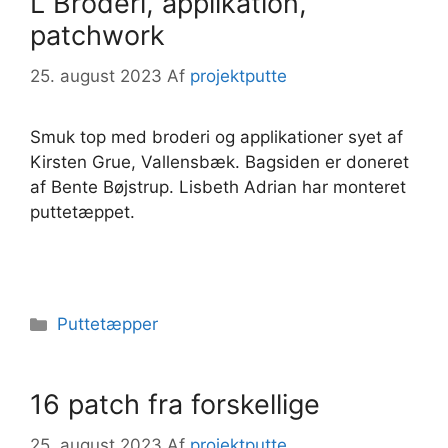
L Broderi, applikation,
patchwork
25. august 2023
Af
projektputte
Smuk top med broderi og applikationer syet af
Kirsten Grue, Vallensbæk. Bagsiden er doneret
af Bente Bøjstrup. Lisbeth Adrian har monteret
puttetæppet.
Kategorier
Puttetæpper
16 patch fra forskellige
25. august 2023
Af
projektputte