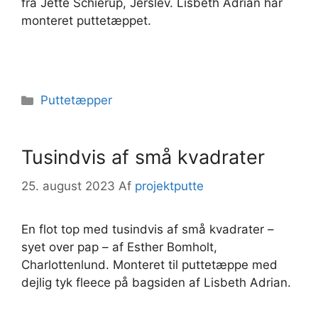
fra Jette Schierup, Jerslev. Lisbeth Adrian har
monteret puttetæppet.
Kategorier
Puttetæpper
Tusindvis af små kvadrater
25. august 2023
Af
projektputte
En flot top med tusindvis af små kvadrater –
syet over pap – af Esther Bomholt,
Charlottenlund. Monteret til puttetæppe med
dejlig tyk fleece på bagsiden af Lisbeth Adrian.