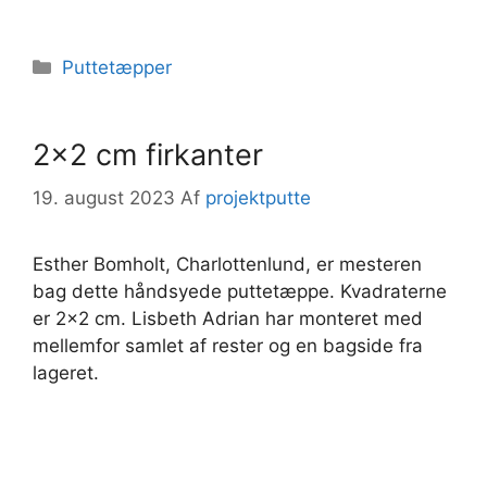
Kategorier
Puttetæpper
2×2 cm firkanter
19. august 2023
Af
projektputte
Esther Bomholt, Charlottenlund, er mesteren
bag dette håndsyede puttetæppe. Kvadraterne
er 2×2 cm. Lisbeth Adrian har monteret med
mellemfor samlet af rester og en bagside fra
lageret.