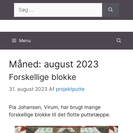
Hop
Søg
til
efter:
indhold
Menu
Måned:
august 2023
Forskellige blokke
31. august 2023
Af
projektputte
Pia Johansen, Virum, har brugt mange
forskellige blokke til det flotte puttetæppe.