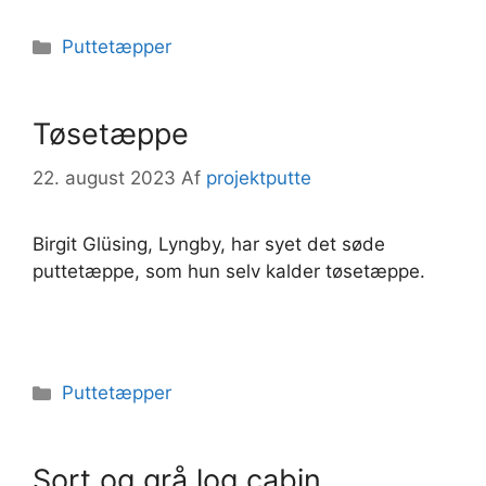
Kategorier
Puttetæpper
Tøsetæppe
22. august 2023
Af
projektputte
Birgit Glüsing, Lyngby, har syet det søde
puttetæppe, som hun selv kalder tøsetæppe.
Kategorier
Puttetæpper
Sort og grå log cabin