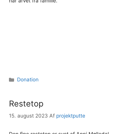
har arvet fra familie.
Kategorier
Donation
Restetop
15. august 2023
Af
projektputte
Den fine restetop er syet af Anni Mølledal,