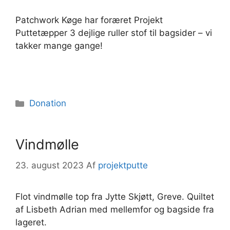
Patchwork Køge har foræret Projekt
Puttetæpper 3 dejlige ruller stof til bagsider – vi
takker mange gange!
Kategorier
Donation
Vindmølle
23. august 2023
Af
projektputte
Flot vindmølle top fra Jytte Skjøtt, Greve. Quiltet
af Lisbeth Adrian med mellemfor og bagside fra
lageret.