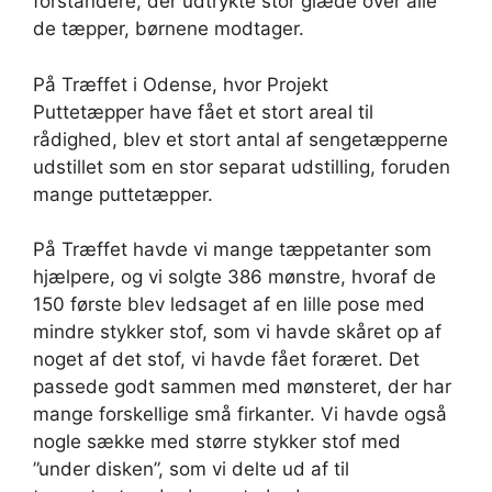
forstandere, der udtrykte stor glæde over alle
de tæpper, børnene modtager.
På Træffet i Odense, hvor Projekt
Puttetæpper have fået et stort areal til
rådighed, blev et stort antal af sengetæpperne
udstillet som en stor separat udstilling, foruden
mange puttetæpper.
På Træffet havde vi mange tæppetanter som
hjælpere, og vi solgte 386 mønstre, hvoraf de
150 første blev ledsaget af en lille pose med
mindre stykker stof, som vi havde skåret op af
noget af det stof, vi havde fået foræret. Det
passede godt sammen med mønsteret, der har
mange forskellige små firkanter. Vi havde også
nogle sække med større stykker stof med
”under disken”, som vi delte ud af til