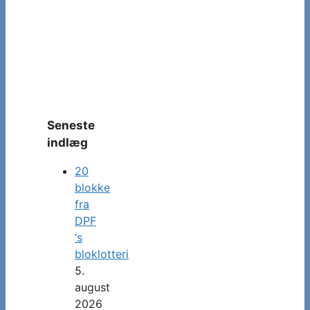
Seneste
indlæg
20
blokke
fra
DPF
‘s
bloklotteri
5.
august
2026