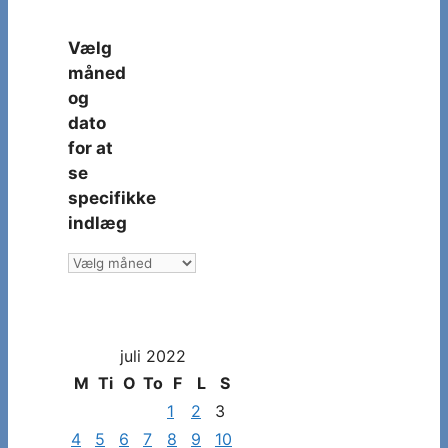
Vælg
måned
og
dato
for at
se
specifikke
indlæg
Vælg
måned
og
dato
juli 2022
for
at
M
Ti
O
To
F
L
S
se
1
2
3
specifikke
4
5
6
7
8
9
10