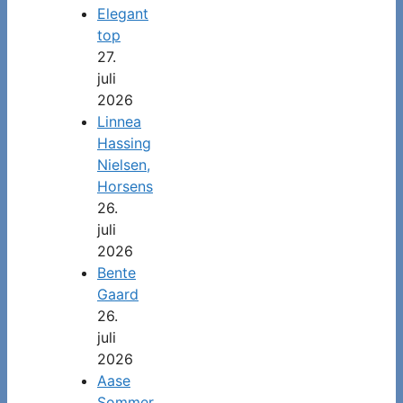
Elegant
top
27.
juli
2026
Linnea
Hassing
Nielsen,
Horsens
26.
juli
2026
Bente
Gaard
26.
juli
2026
Aase
Sommer