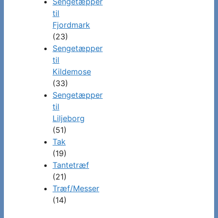
Sengetæpper
til
Fjordmark
(23)
Sengetæpper
til
Kildemose
(33)
Sengetæpper
til
Liljeborg
(51)
Tak
(19)
Tantetræf
(21)
Træf/Messer
(14)