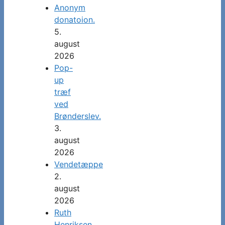
Anonym
donatoion.
5.
august
2026
Pop-
up
træf
ved
Brønderslev.
3.
august
2026
Vendetæppe
2.
august
2026
Ruth
Henriksen