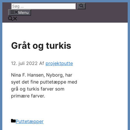
Hop
Søg
til
efter:
Menu
indhold
Gråt og turkis
12. juli 2022
Af
projektputte
Nina F. Hansen, Nyborg, har
syet det fine puttetæppe med
grå og turkis farver som
primære farver.
Kategorier
Puttetæpper