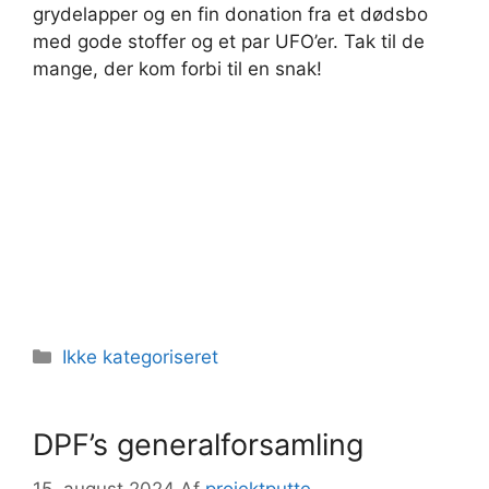
grydelapper og en fin donation fra et dødsbo
med gode stoffer og et par UFO’er. Tak til de
mange, der kom forbi til en snak!
Kategorier
Ikke kategoriseret
DPF’s generalforsamling
15. august 2024
Af
projektputte