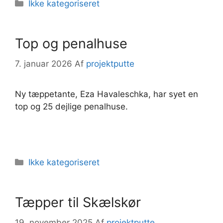
Kategorier
Ikke kategoriseret
Top og penalhuse
7. januar 2026
Af
projektputte
Ny tæppetante, Eza Havaleschka, har syet en
top og 25 dejlige penalhuse.
Kategorier
Ikke kategoriseret
Tæpper til Skælskør
19. november 2025
Af
projektputte