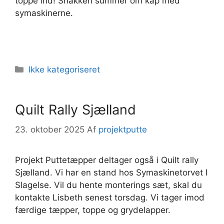
toppe ind! Snakken summer om kap med
symaskinerne.
Kategorier
Ikke kategoriseret
Quilt Rally Sjælland
23. oktober 2025
Af
projektputte
Projekt Puttetæpper deltager også i Quilt rally
Sjælland. Vi har en stand hos Symaskinetorvet I
Slagelse. Vil du hente monterings sæt, skal du
kontakte Lisbeth senest torsdag. Vi tager imod
færdige tæpper, toppe og grydelapper.