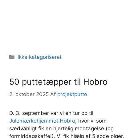
Kategorier
Ikke kategoriseret
50 puttetæpper til Hobro
2. oktober 2025
Af
projektputte
D. 3. september var vi en tur op til
Julemærkehjemmet Hobro
, hvor vi som
sædvanligt fik en hjertelig modtagelse (og
formiddagskaffe!). Vi fik hjælp af 5 søde piger,