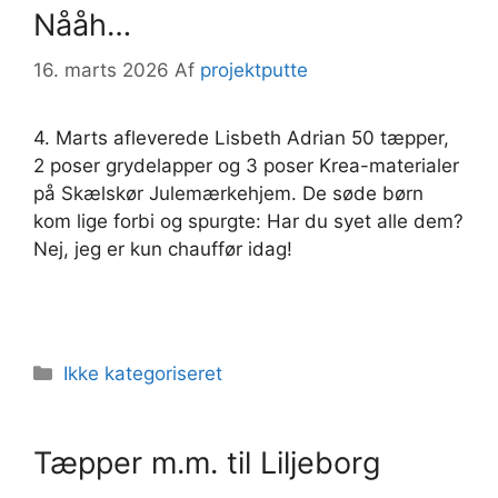
Nååh…
16. marts 2026
Af
projektputte
4. Marts afleverede Lisbeth Adrian 50 tæpper,
2 poser grydelapper og 3 poser Krea-materialer
på Skælskør Julemærkehjem. De søde børn
kom lige forbi og spurgte: Har du syet alle dem?
Nej, jeg er kun chauffør idag!
Kategorier
Ikke kategoriseret
Tæpper m.m. til Liljeborg