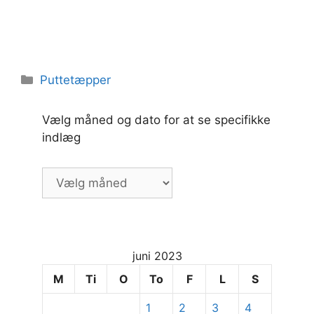
Kategorier
Puttetæpper
Vælg måned og dato for at se specifikke
indlæg
Vælg
måned
og
dato
for
juni 2023
at
se
M
Ti
O
To
F
L
S
specifikke
1
2
3
4
indlæg