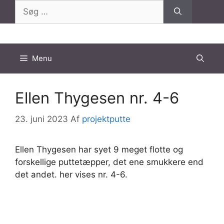
Hop
Søg
til
efter:
indhold
Menu
Ellen Thygesen nr. 4-6
23. juni 2023
Af
projektputte
Ellen Thygesen har syet 9 meget flotte og
forskellige puttetæpper, det ene smukkere end
det andet. her vises nr. 4-6.