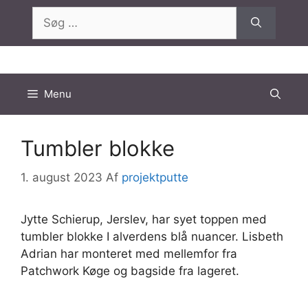
Hop
Søg
til
efter:
indhold
Menu
Tumbler blokke
1. august 2023
Af
projektputte
Jytte Schierup, Jerslev, har syet toppen med
tumbler blokke I alverdens blå nuancer. Lisbeth
Adrian har monteret med mellemfor fra
Patchwork Køge og bagside fra lageret.