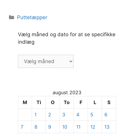
Kategorier
Puttetæpper
Vælg måned og dato for at se specifikke
indlæg
Vælg
måned
og
dato
for
august 2023
at
se
M
Ti
O
To
F
L
S
specifikke
1
2
3
4
5
6
indlæg
7
8
9
10
11
12
13