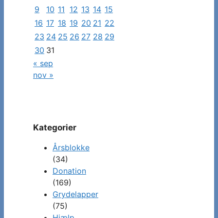
indlæg
9
10
11
12
13
14
15
16
17
18
19
20
21
22
23
24
25
26
27
28
29
30
31
« sep
nov »
Kategorier
Årsblokke
(34)
Donation
(169)
Grydelapper
(75)
Hjælp