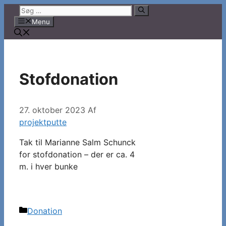
Hop
Søg
til
efter:
Menu
indhold
Stofdonation
27. oktober 2023
Af
projektputte
Tak til Marianne Salm Schunck
for stofdonation – der er ca. 4
m. i hver bunke
Kategorier
Donation