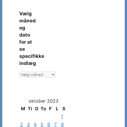
Vælg
måned
og
dato
for at
se
specifikke
indlæg
Vælg
måned
og
dato
oktober 2023
for
at
M
Ti
O
To
F
L
S
se
1
specifikke
2
3
4
5
6
7
8