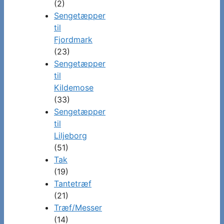
(2)
Sengetæpper
til
Fjordmark
(23)
Sengetæpper
til
Kildemose
(33)
Sengetæpper
til
Liljeborg
(51)
Tak
(19)
Tantetræf
(21)
Træf/Messer
(14)