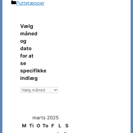
Kategorier
Puttetæpper
Vælg
måned
og
dato
for at
se
specifikke
indlæg
Vælg
måned
og
dato
marts 2025
for
at
M
Ti
O
To
F
L
S
se