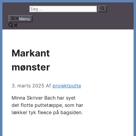
Hop
Søg
til
efter:
Menu
indhold
Markant
mønster
3. marts 2025
Af
projektputte
Minna Skriver Bach har syet
det flotte puttetæppe, som har
lækker tyk fleece på bagsiden.