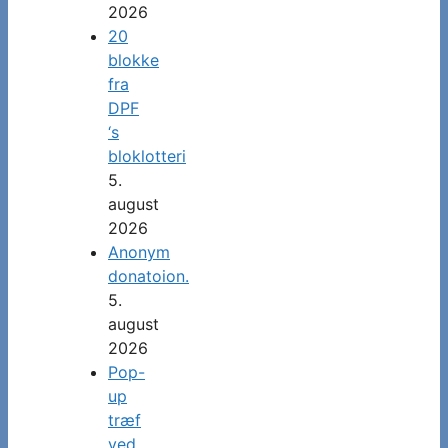
2026
20
blokke
fra
DPF
‘s
bloklotteri
5.
august
2026
Anonym
donatoion.
5.
august
2026
Pop-
up
træf
ved