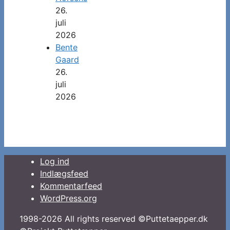
26.
juli
2026
Bente
Gaard
26.
juli
2026
Log ind
Indlægsfeed
Kommentarfeed
WordPress.org
1998-2026 All rights reserved ©Puttetaepper.dk