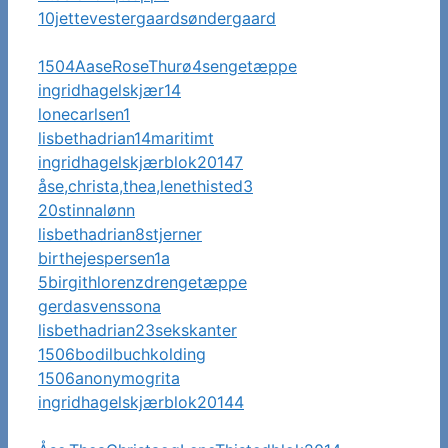
10jettevestergaardsøndergaard
1504AaseRoseThurø4sengetæppe
ingridhagelskjær14
lonecarlsen1
lisbethadrian14maritimt
ingridhagelskjærblok20147
åse,christa,thea,lenethisted3
20stinnalønn
lisbethadrian8stjerner
birthejespersen1a
5birgithlorenzdrengetæppe
gerdasvenssona
lisbethadrian23sekskanter
1506bodilbuchkolding
1506anonymogrita
ingridhagelskjærblok20144