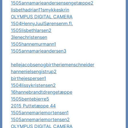
1505annamarieandersensengetæppe2
lisbethadrian11smykkeskrin
OLYMPUS DIGITAL CAMERA
1504HennyJuulSørensenm.fl.
1505lisbethlarsen2
3lenechristensen
1505hannemurmann1
1505annamarieandersen3
hellejacobsenogbirtheriemenschneider
hannenielsengistrup2
birthejespersen1
1504lissykristensen2
16hannebrandtdrengetæppe
1505bentebjerre5
2015 Puttetæppe 44
1505annemariemortensen1
1505annemariemortensen2
OLYMPUS DIGITAL CAMERA