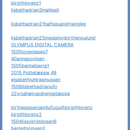
birgithlorenz1
lisbethadrian3møllesti
lisbethadrian21halfsquaretriangles
lisbethadrian25medaljonbirthenoulund
OLYMPUS DIGITAL CAMERA
1505loneolesen7
40annapovlsen
1505bentebjerre1
2015 Puttetæppe 48
elsebethjuhlrasmussen
1506lisbethadrianufo
22yrsahøjrupdrengetæppe
birthejespersen4ufoquiltbirgithlorenz
birgithlorenz2
1504lissykristensen6
bentethomsen2