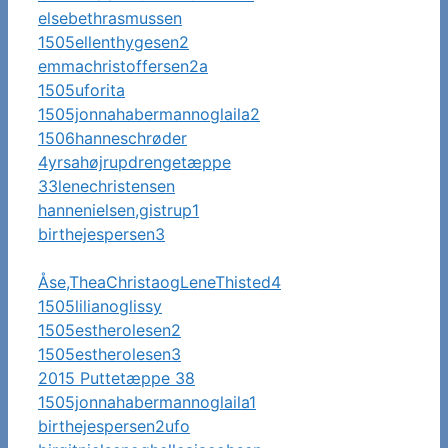
elsebethrasmussen
1505ellenthygesen2
emmachristoffersen2a
1505uforita
1505jonnahabermannoglaila2
1506hanneschrøder
4yrsahøjrupdrengetæppe
33lenechristensen
hannenielsen,gistrup1
birthejespersen3
Åse,TheaChristaogLeneThisted4
1505lilianoglissy
1505estherolesen2
1505estherolesen3
2015 Puttetæppe 38
1505jonnahabermannoglaila1
birthejespersen2ufo