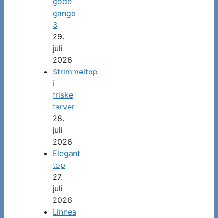
gode
gange
3
29.
juli
2026
Strimmeltop
i
friske
farver
28.
juli
2026
Elegant
top
27.
juli
2026
Linnea