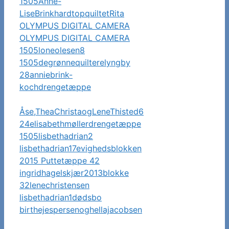
1505Anne-
LiseBrinkhardtopquiltetRita
OLYMPUS DIGITAL CAMERA
OLYMPUS DIGITAL CAMERA
1505loneolesen8
1505degrønnequilterelyngby
28anniebrink-
kochdrengetæppe
Åse,TheaChristaogLeneThisted6
24elisabethmøllerdrengetæppe
1505lisbethadrian2
lisbethadrian17evighedsblokken
2015 Puttetæppe 42
ingridhagelskjær2013blokke
32lenechristensen
lisbethadrian1dødsbo
birthejespersenoghellajacobsen