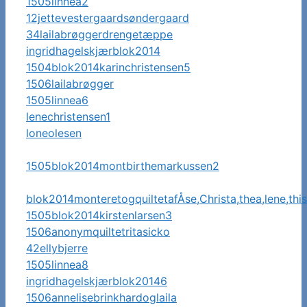
1505linnea2
12jettevestergaardsøndergaard
34lailabrøggerdrengetæppe
ingridhagelskjærblok2014
1504blok2014karinchristensen5
1506lailabrøgger
1505linnea6
lenechristensen1
loneolesen
1505blok2014montbirthemarkussen2
blok2014monteretogquiltetafÅse,Christa,thea,lene,thi
1505blok2014kirstenlarsen3
1506anonymquiltetritasicko
42ellybjerre
1505linnea8
ingridhagelskjærblok20146
1506annelisebrinkhardoglaila