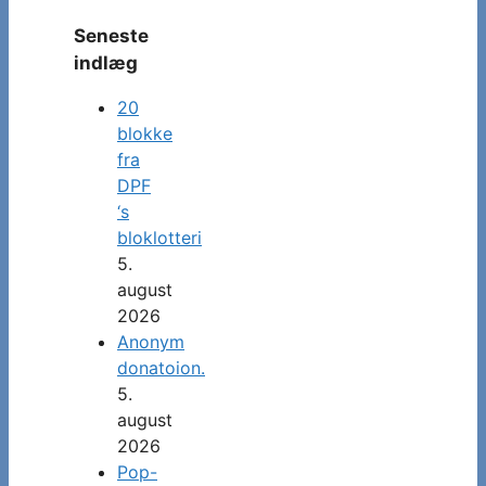
Seneste
indlæg
20
blokke
fra
DPF
‘s
bloklotteri
5.
august
2026
Anonym
donatoion.
5.
august
2026
Pop-