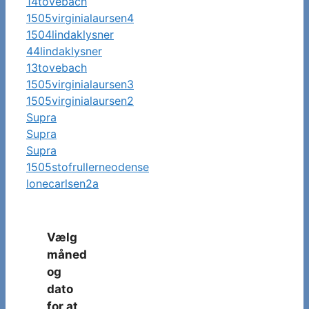
14tovebach
1505virginialaursen4
1504lindaklysner
44lindaklysner
13tovebach
1505virginialaursen3
1505virginialaursen2
Supra
Supra
Supra
1505stofrullerneodense
lonecarlsen2a
Vælg
måned
og
dato
for at