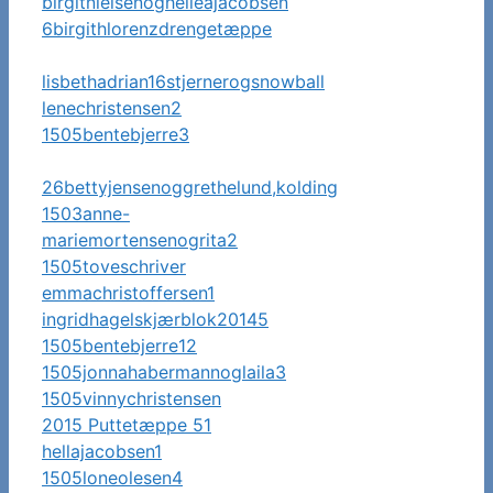
birgitnielsenoghelleajacobsen
6birgithlorenzdrengetæppe
lisbethadrian16stjernerogsnowball
lenechristensen2
1505bentebjerre3
26bettyjensenoggrethelund,kolding
1503anne-
mariemortensenogrita2
1505toveschriver
emmachristoffersen1
ingridhagelskjærblok20145
1505bentebjerre12
1505jonnahabermannoglaila3
1505vinnychristensen
2015 Puttetæppe 51
hellajacobsen1
1505loneolesen4