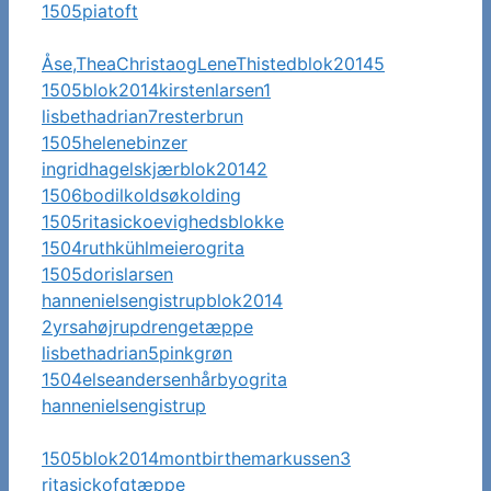
1505piatoft
Åse,TheaChristaogLeneThistedblok20145
1505blok2014kirstenlarsen1
lisbethadrian7resterbrun
1505helenebinzer
ingridhagelskjærblok20142
1506bodilkoldsøkolding
1505ritasickoevighedsblokke
1504ruthkühlmeierogrita
1505dorislarsen
hannenielsengistrupblok2014
2yrsahøjrupdrengetæppe
lisbethadrian5pinkgrøn
1504elseandersenhårbyogrita
hannenielsengistrup
1505blok2014montbirthemarkussen3
ritasickofqtæppe