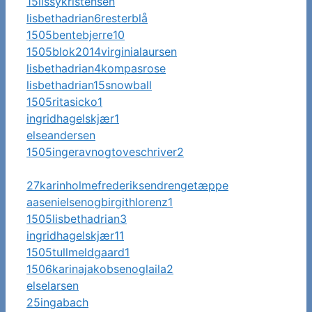
15lissykristensen
lisbethadrian6resterblå
1505bentebjerre10
1505blok2014virginialaursen
lisbethadrian4kompasrose
lisbethadrian15snowball
1505ritasicko1
ingridhagelskjær1
elseandersen
1505ingeravnogtoveschriver2
27karinholmefrederiksendrengetæppe
aasenielsenogbirgithlorenz1
1505lisbethadrian3
ingridhagelskjær11
1505tullmeldgaard1
1506karinajakobsenoglaila2
elselarsen
25ingabach