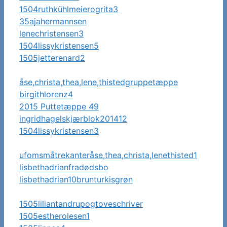
1504ruthkühlmeierogrita3
35ajahermannsen
lenechristensen3
1504lissykristensen5
1505jetterenard2
åse,christa,thea,lene,thistedgruppetæppe
birgithlorenz4
2015 Puttetæppe 49
ingridhagelskjærblok201412
1504lissykristensen3
ufomsmåtrekanteråse,thea,christa,lenethisted1
lisbethadrianfradødsbo
lisbethadrian10brunturkisgrøn
1505liliantandrupogtoveschriver
1505estherolesen1