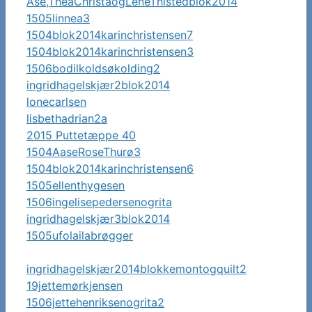
Åse,TheaChristaogLeneThistedblok2014
1505linnea3
1504blok2014karinchristensen7
1504blok2014karinchristensen3
1506bodilkoldsøkolding2
ingridhagelskjær2blok2014
lonecarlsen
lisbethadrian2a
2015 Puttetæppe 40
1504AaseRoseThurø3
1504blok2014karinchristensen6
1505ellenthygesen
1506ingelisepedersenogrita
ingridhagelskjær3blok2014
1505ufolailabrøgger
ingridhagelskjær2014blokkemontogquilt2
19jettemørkjensen
1506jettehenriksenogrita2