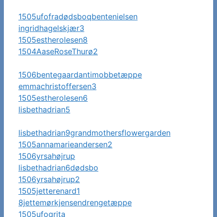
1505ufofradødsboqbentenielsen
ingridhagelskjær3
1505estherolesen8
1504AaseRoseThurø2
1506bentegaardantimobbetæppe
emmachristoffersen3
1505estherolesen6
lisbethadrian5
lisbethadrian9grandmothersflowergarden
1505annamarieandersen2
1506yrsahøjrup
lisbethadrian6dødsbo
1506yrsahøjrup2
1505jetterenard1
8jettemørkjensendrengetæppe
1505ufoqrita