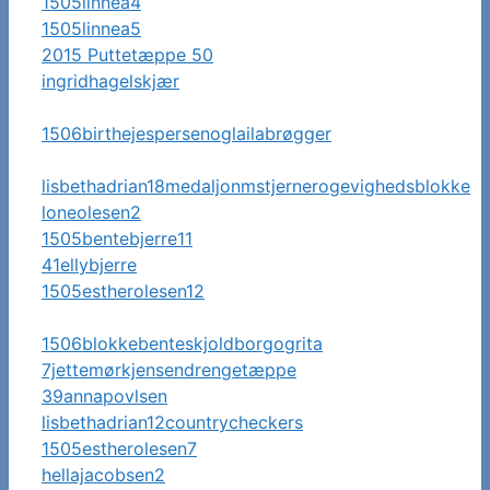
1505linnea4
1505linnea5
2015 Puttetæppe 50
ingridhagelskjær
1506birthejespersenoglailabrøgger
lisbethadrian18medaljonmstjernerogevighedsblokke
loneolesen2
1505bentebjerre11
41ellybjerre
1505estherolesen12
1506blokkebenteskjoldborgogrita
7jettemørkjensendrengetæppe
39annapovlsen
lisbethadrian12countrycheckers
1505estherolesen7
hellajacobsen2