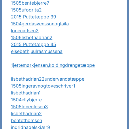
1505bentebjerre7
1505ufoqrita2
2015 Puttetæppe 39
1504gerdasvenssonoglaila
lonecarlsen2
1506lisbethadrian2
2015 Puttetæppe 45
elsebethjuulrasmussena
1jettemørkjensen,koldingdrengetæppe
lisbethadrian22undervandstæppe
1505ingeravnogtoveschriver1
lisbethadrian1
1504ellybjerre
1505loneolesen3
lisbethadrian2
bentethomsen
ingridhagelskjær9