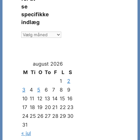
se
specifikke
indlæg
Vælg
måned
og
dato
august 2026
for
at
M
Ti
O
To
F
L
S
se
1
2
specifikke
3
4
5
6
7
8
9
indlæg
10
11
12
13
14
15
16
17
18
19
20
21
22
23
24
25
26
27
28
29
30
31
« jul