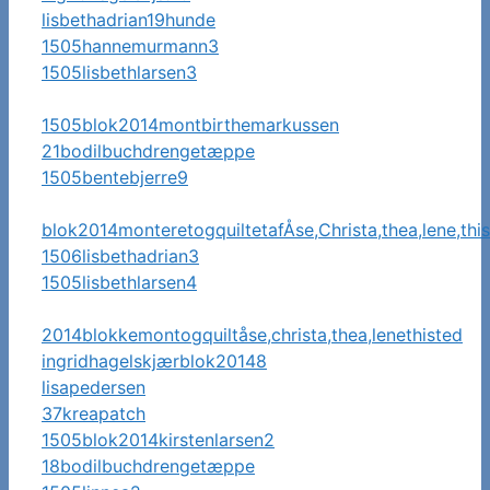
lisbethadrian19hunde
1505hannemurmann3
1505lisbethlarsen3
1505blok2014montbirthemarkussen
21bodilbuchdrengetæppe
1505bentebjerre9
blok2014monteretogquiltetafÅse,Christa,thea,lene,thi
1506lisbethadrian3
1505lisbethlarsen4
2014blokkemontogquiltåse,christa,thea,lenethisted
ingridhagelskjærblok20148
lisapedersen
37kreapatch
1505blok2014kirstenlarsen2
18bodilbuchdrengetæppe