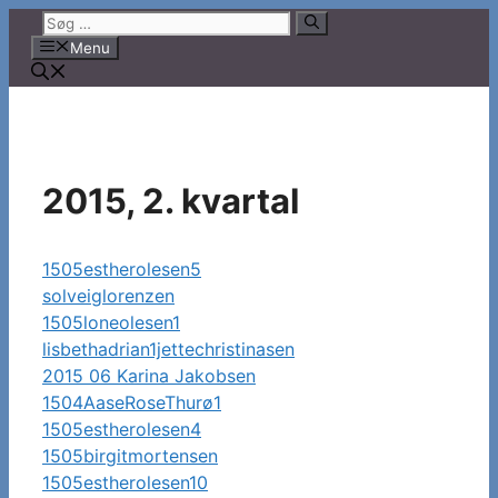
Hop
Søg
til
efter:
Menu
indhold
2015, 2. kvartal
1505estherolesen5
solveiglorenzen
1505loneolesen1
lisbethadrian1jettechristinasen
2015 06 Karina Jakobsen
1504AaseRoseThurø1
1505estherolesen4
1505birgitmortensen
1505estherolesen10