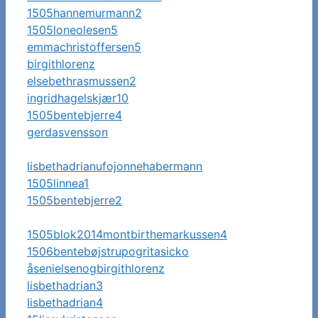
1505hannemurmann2
1505loneolesen5
emmachristoffersen5
birgithlorenz
elsebethrasmussen2
ingridhagelskjær10
1505bentebjerre4
gerdasvensson
lisbethadrianufojonnehabermann
1505linnea1
1505bentebjerre2
1505blok2014montbirthemarkussen4
1506bentebøjstrupogritasicko
åsenielsenogbirgithlorenz
lisbethadrian3
lisbethadrian4