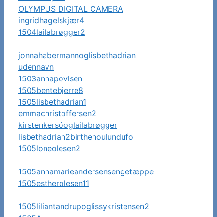
OLYMPUS DIGITAL CAMERA
ingridhagelskjær4
1504lailabrøgger2
jonnahabermannoglisbethadrian
udennavn
1503annapovlsen
1505bentebjerre8
1505lisbethadrian1
emmachristoffersen2
kirstenkersóoglailabrøgger
lisbethadrian2birthenoulundufo
1505loneolesen2
1505annamarieandersensengetæppe
1505estherolesen11
1505liliantandrupoglissykristensen2