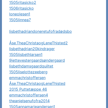
1505ritasicko2
1506ritasicko
loneolesen1
1505linnea7
lisbethadriandoneretufofradødsbo
Åse,TheaChristaogLeneThisted2
lisbethadrian20kindrager
1505lisbethlarsen1
9jettevestergaardsøndergaard
lisbethdamsgaardquiltet
1505liselottezeeberg
emmachristoffersen
Åse,TheaChristaogLeneThisted
2015 Puttetæppe 46
emmachristoffersen4
theanielsenufofra2014
1505annamarieandersen1