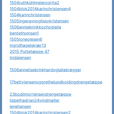
1504ruthkühlmeierogrita2
1504blok2014karinchristensen4
1504karinchristensen
1505ingeravnoglissykristensen
1506anniebrinkkochoglaila
bentethomsen1
1505loneolesen6
ingridhagelskjær13
2015 Puttetæppe 47
lindajensen
1506annelisebrinkhardoglailabrøgger
17bettyjensenoggrethelundkoldingdrengetæppe
23bodilmortensendrengetæppe
lisbethadrian24vindmøller
lenehansen
1504blok2014karinchristensen2