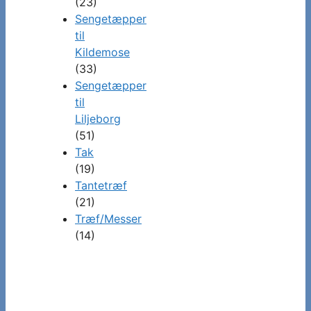
(23)
Sengetæpper
til
Kildemose
(33)
Sengetæpper
til
Liljeborg
(51)
Tak
(19)
Tantetræf
(21)
Træf/Messer
(14)