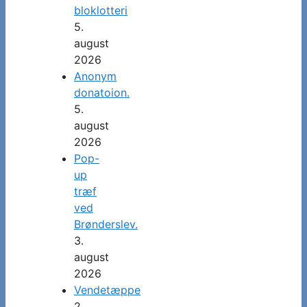
bloklotteri
5.
august
2026
Anonym
donatoion.
5.
august
2026
Pop-
up
træf
ved
Brønderslev.
3.
august
2026
Vendetæppe
2.