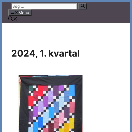
Hop
Søg
til
efter:
Menu
indhold
2024, 1. kvartal