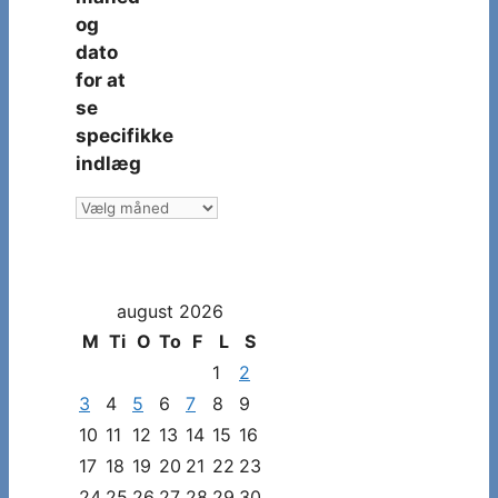
og
dato
for at
se
specifikke
indlæg
Vælg
måned
og
dato
august 2026
for
at
M
Ti
O
To
F
L
S
se
1
2
specifikke
3
4
5
6
7
8
9
indlæg
10
11
12
13
14
15
16
17
18
19
20
21
22
23
24
25
26
27
28
29
30