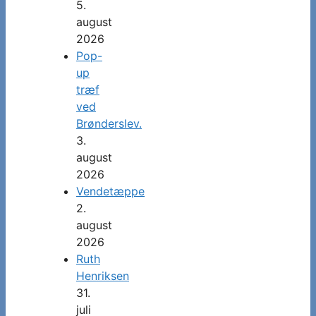
5.
august
2026
Pop-
up
træf
ved
Brønderslev.
3.
august
2026
Vendetæppe
2.
august
2026
Ruth
Henriksen
31.
juli