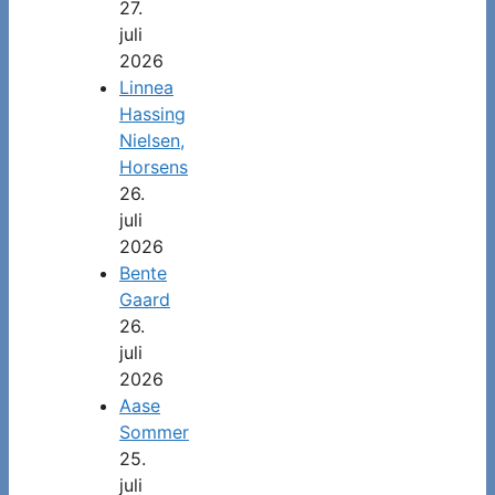
27.
juli
2026
Linnea
Hassing
Nielsen,
Horsens
26.
juli
2026
Bente
Gaard
26.
juli
2026
Aase
Sommer
25.
juli