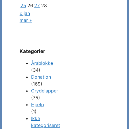
25
26
27
28
« jan
mar »
Kategorier
Årsblokke
(34)
Donation
(169)
Grydelapper
(75)
Hjælp
(1)
Ikke
kategoriseret