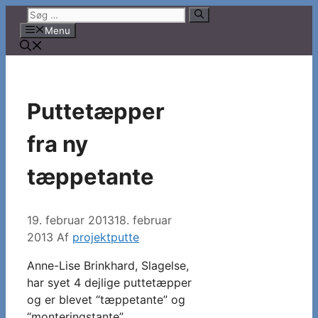
Hop
Søg
til
efter:
Menu
indhold
Puttetæpper
fra ny
tæppetante
19. februar 2013
18. februar
2013
Af
projektputte
Anne-Lise Brinkhard, Slagelse,
har syet 4 dejlige puttetæpper
og er blevet “tæppetante” og
“monteringstante”.