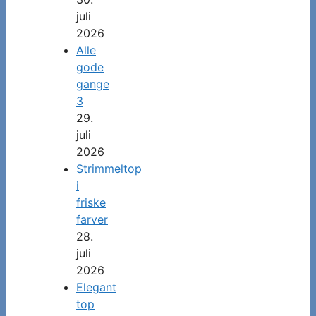
juli
2026
Alle
gode
gange
3
29.
juli
2026
Strimmeltop
i
friske
farver
28.
juli
2026
Elegant
top