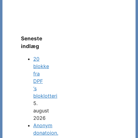
Seneste
indlæg
20
blokke
fra
DPF
‘s
bloklotteri
5.
august
2026
Anonym
donatoion.