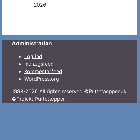
2026
Administration
Log ind
Indlægsfeed
Kommentarfeed
WordPress.org
1998-2026 All rights reserved ©Puttetaepper.dk
©Projekt Puttetæpper