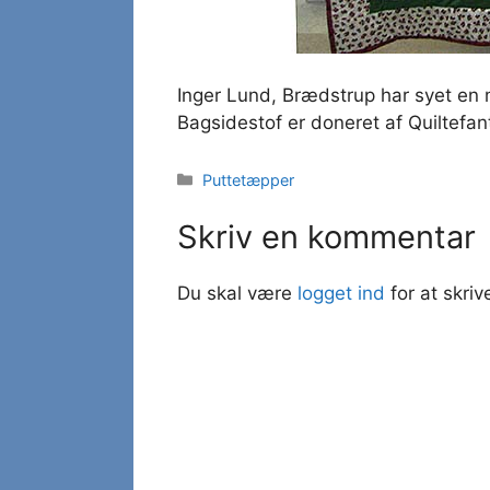
Inger Lund, Brædstrup har syet en 
Bagsidestof er doneret af Quiltefan
Kategorier
Puttetæpper
Skriv en kommentar
Du skal være
logget ind
for at skri