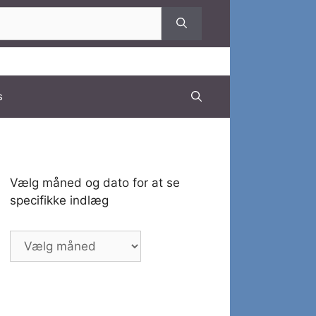
s
Vælg måned og dato for at se
specifikke indlæg
Vælg
måned
og
dato
for