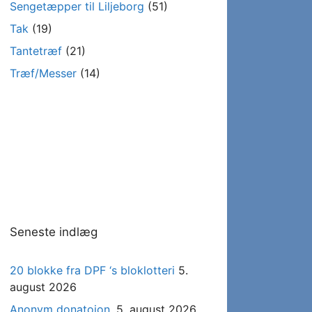
Sengetæpper til Liljeborg
(51)
Tak
(19)
Tantetræf
(21)
Træf/Messer
(14)
Seneste indlæg
20 blokke fra DPF ‘s bloklotteri
5.
august 2026
Anonym donatoion.
5. august 2026