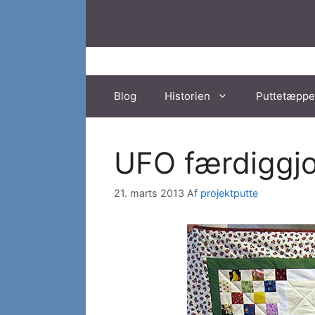
Hop
til
indhold
Blog
Historien
Puttetæppe
UFO færdiggjor
21. marts 2013
Af
projektputte