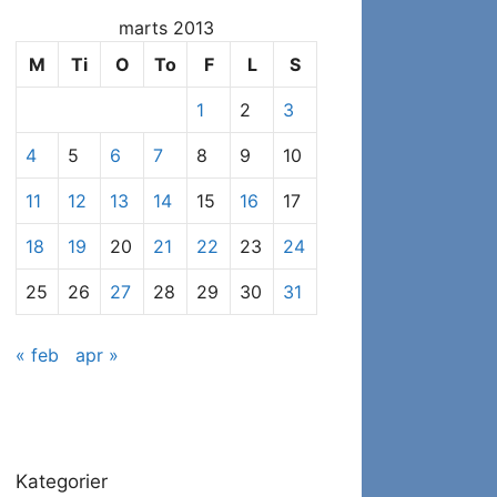
at
marts 2013
se
specifikke
M
Ti
O
To
F
L
S
indlæg
1
2
3
4
5
6
7
8
9
10
11
12
13
14
15
16
17
18
19
20
21
22
23
24
25
26
27
28
29
30
31
« feb
apr »
Kategorier