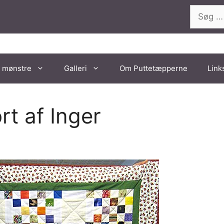
Søg
efter:
 mønstre
Galleri
Om Puttetæpperne
Link
t af Inger